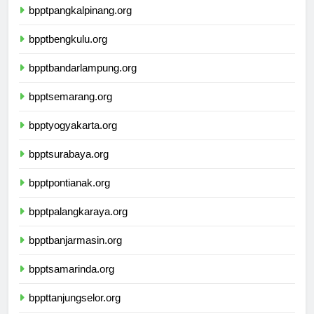
bpptpangkalpinang.org
bpptbengkulu.org
bpptbandarlampung.org
bpptsemarang.org
bpptyogyakarta.org
bpptsurabaya.org
bpptpontianak.org
bpptpalangkaraya.org
bpptbanjarmasin.org
bpptsamarinda.org
bppttanjungselor.org