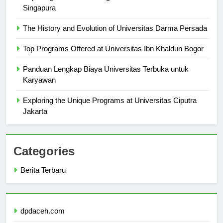
Exploring the Diverse Programs Offered at Universitas
Singapura
The History and Evolution of Universitas Darma Persada
Top Programs Offered at Universitas Ibn Khaldun Bogor
Panduan Lengkap Biaya Universitas Terbuka untuk
Karyawan
Exploring the Unique Programs at Universitas Ciputra
Jakarta
Categories
Berita Terbaru
dpdaceh.com