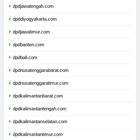
dpdjawatengah.com
dpddiyogyakarta.com
dpdjawatimur.com
dpdbanten.com
dpdbali.com
dpdnusatenggarabarat.com
dpdnusatenggaratimur.com
dpdkalimantanbarat.com
dpdkalimantantengah.com
dpdkalimantanselatan.com
dpdkalimantantimur.com