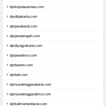
dprkepulauanbangkabelitung.com
dprkepulauanriau.com
dprdkijakarta.com
dprjawabarat.com
dprjawatengah.com
dprdiyogyakarta.com
dprjawatimur.com
dprbanten.com
dprbali.com
dprnusatenggarabarat.com
dprnusatenggaratimur.com