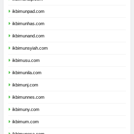
ikbimundip.com
ikbimunpad.com
ikbimunhas.com
ikbimunand.com
ikbimunsyiah.com
ikbimusu.com
ikbimunila.com
ikbimunj.com
ikbimunnes.com
ikbimuny.com
ikbimum.com