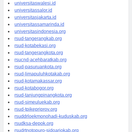
universitaswanggar.id
universitaswalesi.id
universitassalor.id
universitasjakarta.id
universitassamarinda.id
universitasindonesia.org
rsud-tangerangkab.org
rsud-kotabekasi.org
rsud-tangerangkota.org
rsucnd-acehbaratkab.org
rsud-pasuruankota.org
rsud-limapuluhkotakab.org
rsud-kotamakassar.org
rsud-kotabogor.org
rsud-tanjungpinangkota.org
rsud-simeuluekab.org
rsud-tpikepriprov.org
rsuddrloekmonohadi-kuduskab.org
rsudksa-depok.org