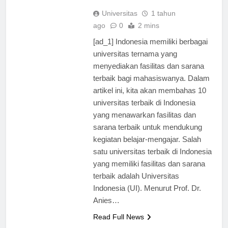
belajar-mengajar.
Universitas
1 tahun
ago
0
2 mins
[ad_1] Indonesia memiliki berbagai
universitas ternama yang
menyediakan fasilitas dan sarana
terbaik bagi mahasiswanya. Dalam
artikel ini, kita akan membahas 10
universitas terbaik di Indonesia
yang menawarkan fasilitas dan
sarana terbaik untuk mendukung
kegiatan belajar-mengajar. Salah
satu universitas terbaik di Indonesia
yang memiliki fasilitas dan sarana
terbaik adalah Universitas
Indonesia (UI). Menurut Prof. Dr.
Anies…
Read Full News