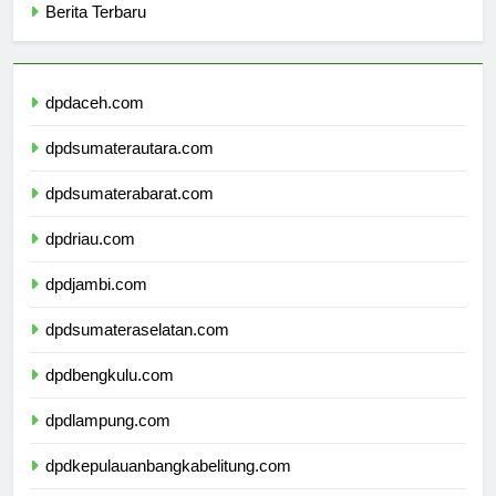
Berita Terbaru
dpdaceh.com
dpdsumaterautara.com
dpdsumaterabarat.com
dpdriau.com
dpdjambi.com
dpdsumateraselatan.com
dpdbengkulu.com
dpdlampung.com
dpdkepulauanbangkabelitung.com