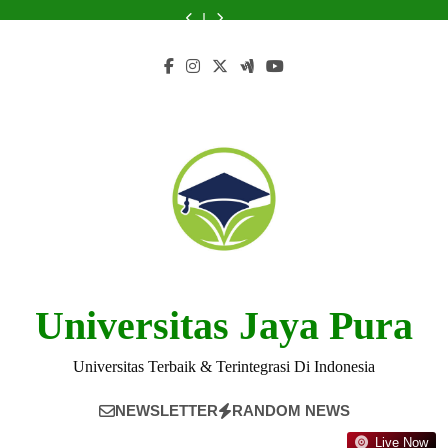
Skip
Universitas
Programs
Evolution
at
Universitas
Programs
Evolution
Offered
Biaya
Terbuka
Offered
of
Universitas
Terbuka
Offered
of
at
Universitas
to
untuk
at
Universitas
Ibn
untuk
at
Universitas
Universitas
Terbuka
content
Karyawan
Universitas
Darma
Khaldun
Karyawan
Universitas
Darma
Ibn
untuk
Singapura
Persada
Bogor
Singapura
Persada
Khaldun
Karyawan
Bogor
Universitas Jaya Pura
Universitas Terbaik & Terintegrasi Di Indonesia
NEWSLETTER
RANDOM NEWS