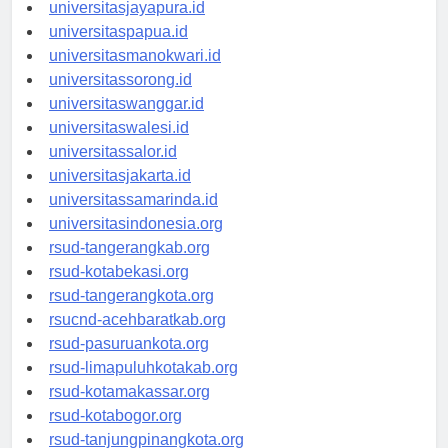
universitassofifi.id
universitasjayapura.id
universitaspapua.id
universitasmanokwari.id
universitassorong.id
universitaswanggar.id
universitaswalesi.id
universitassalor.id
universitasjakarta.id
universitassamarinda.id
universitasindonesia.org
rsud-tangerangkab.org
rsud-kotabekasi.org
rsud-tangerangkota.org
rsucnd-acehbaratkab.org
rsud-pasuruankota.org
rsud-limapuluhkotakab.org
rsud-kotamakassar.org
rsud-kotabogor.org