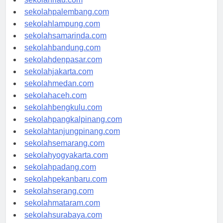
sekolahriau.com
sekolahpalembang.com
sekolahlampung.com
sekolahsamarinda.com
sekolahbandung.com
sekolahdenpasar.com
sekolahjakarta.com
sekolahmedan.com
sekolahaceh.com
sekolahbengkulu.com
sekolahpangkalpinang.com
sekolahtanjungpinang.com
sekolahsemarang.com
sekolahyogyakarta.com
sekolahpadang.com
sekolahpekanbaru.com
sekolahserang.com
sekolahmataram.com