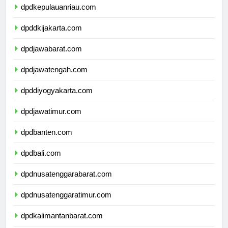
dpdkepulauanriau.com
dpddkijakarta.com
dpdjawabarat.com
dpdjawatengah.com
dpddiyogyakarta.com
dpdjawatimur.com
dpdbanten.com
dpdbali.com
dpdnusatenggarabarat.com
dpdnusatenggaratimur.com
dpdkalimantanbarat.com