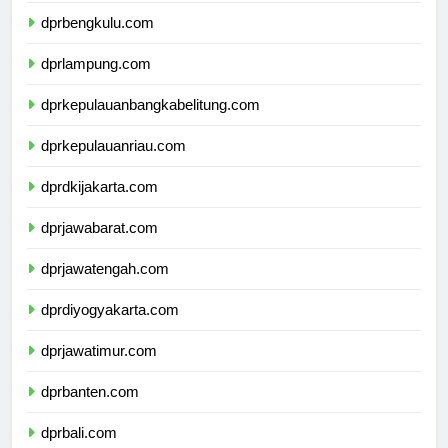
dprbengkulu.com
dprlampung.com
dprkepulauanbangkabelitung.com
dprkepulauanriau.com
dprdkijakarta.com
dprjawabarat.com
dprjawatengah.com
dprdiyogyakarta.com
dprjawatimur.com
dprbanten.com