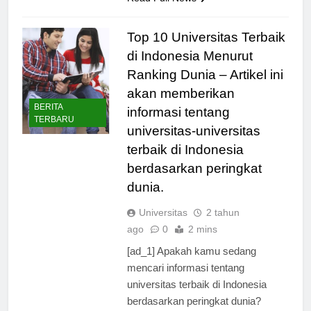
Read Full News
Top 10 Universitas Terbaik
di Indonesia Menurut
Ranking Dunia – Artikel ini
akan memberikan
BERITA
informasi tentang
TERBARU
universitas-universitas
terbaik di Indonesia
berdasarkan peringkat
dunia.
Universitas
2 tahun
ago
0
2 mins
[ad_1] Apakah kamu sedang
mencari informasi tentang
universitas terbaik di Indonesia