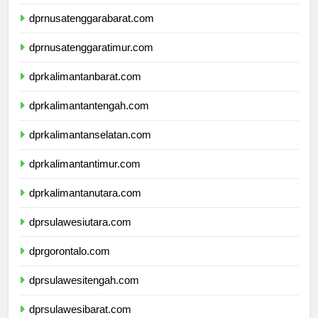
dprbali.com
dprnusatenggarabarat.com
dprnusatenggaratimur.com
dprkalimantanbarat.com
dprkalimantantengah.com
dprkalimantanselatan.com
dprkalimantantimur.com
dprkalimantanutara.com
dprsulawesiutara.com
dprgorontalo.com
dprsulawesitengah.com