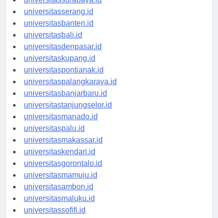
universitassurabaya.id
universitasserang.id
universitasbanten.id
universitasbali.id
universitasdenpasar.id
universitaskupang.id
universitaspontianak.id
universitaspalangkaraya.id
universitasbanjarbaru.id
universitastanjungselor.id
universitasmanado.id
universitaspalu.id
universitasmakassar.id
universitaskendari.id
universitasgorontalo.id
universitasmamuju.id
universitasambon.id
universitasmaluku.id