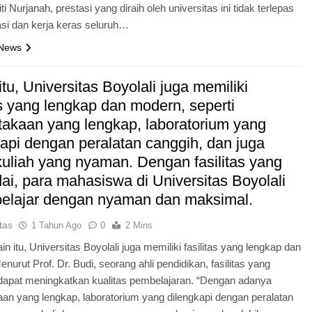
iti Nurjanah, prestasi yang diraih oleh universitas ini tidak terlepas
asi dan kerja keras seluruh…
 News
itu, Universitas Boyolali juga memiliki
as yang lengkap dan modern, seperti
takaan yang lengkap, laboratorium yang
kapi dengan peralatan canggih, dan juga
kuliah yang nyaman. Dengan fasilitas yang
i, para mahasiswa di Universitas Boyolali
belajar dengan nyaman dan maksimal.
tas
1 Tahun Ago
0
2 Mins
ain itu, Universitas Boyolali juga memiliki fasilitas yang lengkap dan
nurut Prof. Dr. Budi, seorang ahli pendidikan, fasilitas yang
apat meningkatkan kualitas pembelajaran. “Dengan adanya
an yang lengkap, laboratorium yang dilengkapi dengan peralatan