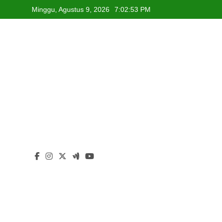
Skip
Minggu, Agustus 9, 2026
7:02:55 PM
to
content