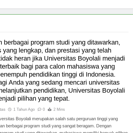
 berbagai program studi yang ditawarkan,
as yang lengkap, dan prestasi yang telah
 tidak heran jika Universitas Boyolali menjadi
n terbaik bagi para calon mahasiswa yang
menempuh pendidikan tinggi di Indonesia.
bagi Anda yang sedang mencari universitas
elanjutkan pendidikan, Universitas Boyolali
njadi pilihan yang tepat.
tas
1 Tahun Ago
0
2 Mins
versitas Boyolali merupakan salah satu perguruan tinggi yang
n berbagai program studi yang sangat beragam. Dengan
rogram studi yang ditawarkan, mahasiswa memiliki banyak pilihan