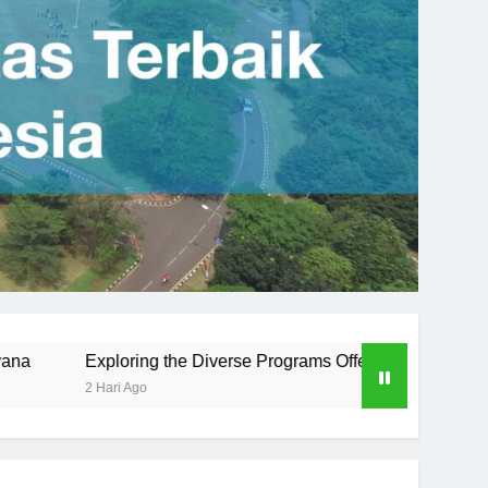
Diverse Programs Offered at Universitas Singapura
The H
3 Hari