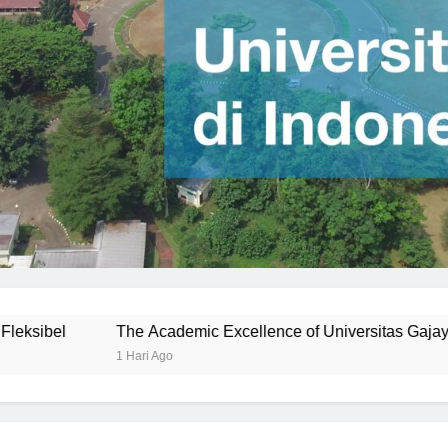
emic Excellence of Universitas Gajayana
Exploring the 
2 Hari Ago