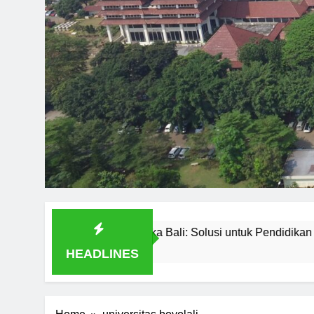
Terbuka Bali: Solusi untuk Pendidikan Fleksibel
The Acad
1 Hari Ago
HEADLINES