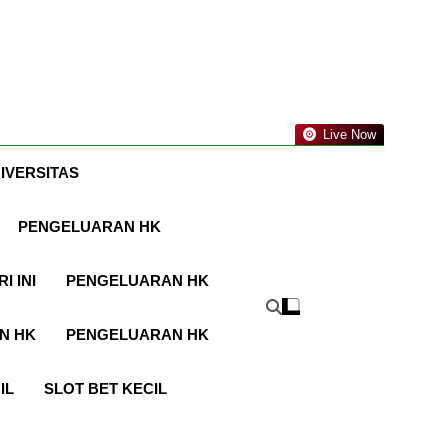
Live Now
IVERSITAS
PENGELUARAN HK
I INI
PENGELUARAN HK
N HK
PENGELUARAN HK
IL
SLOT BET KECIL