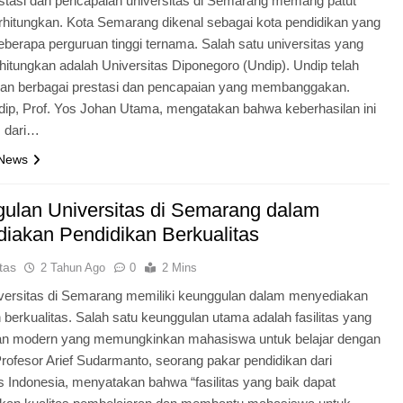
estasi dan pencapaian universitas di Semarang memang patut
rhitungkan. Kota Semarang dikenal sebagai kota pendidikan yang
eberapa perguruan tinggi ternama. Salah satu universitas yang
rhitungkan adalah Universitas Diponegoro (Undip). Undip telah
an berbagai prestasi dan pencapaian yang membanggakan.
dip, Prof. Yos Johan Utama, mengatakan bahwa keberhasilan ini
s dari…
 News
ulan Universitas di Semarang dalam
iakan Pendidikan Berkualitas
tas
2 Tahun Ago
0
2 Mins
iversitas di Semarang memiliki keunggulan dalam menyediakan
 berkualitas. Salah satu keunggulan utama adalah fasilitas yang
an modern yang memungkinkan mahasiswa untuk belajar dengan
ofesor Arief Sudarmanto, seorang pakar pendidikan dari
s Indonesia, menyatakan bahwa “fasilitas yang baik dapat