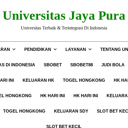
Universitas Jaya Pura
Universitas Terbaik & Terintegrasi Di Indonesia
ARAN
PENDIDIKAN
LAYANAN
TENTANG UN
S DI INDONESIA
SBOBET
SBOBET88
JUDI BOLA
ARI INI
KELUARAN HK
TOGEL HONGKONG
HK HAR
EL HONGKONG
HK HARI INI
HK HARI INI
KELUARA
TOGEL HONGKONG
KELUARAN SDY
SLOT BET KEC
SLOT BET KECIL