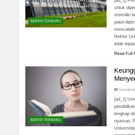
[ad_1] Pr
untuk dipe
memiliki b
BERITA TERBARU
patut dipe
mencatatk
Rektor Un
tidak lepa
Read Full
Keungg
Menyed
Universi
[ad_1] Un
pendidikan
lengkap d
BERITA TERBARU
nyaman. Pr
Universita