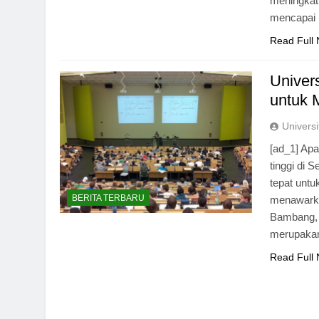
meningkat
mencapai p
Read Full
Univer
untuk 
Universi
[ad_1] Ap
tinggi di 
tepat untu
BERITA TERBARU
menawarka
Bambang, s
merupakan
Read Full