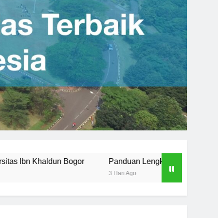
Panduan Lengkap Biaya Universitas Terbuka untuk Ka
3 Hari Ago