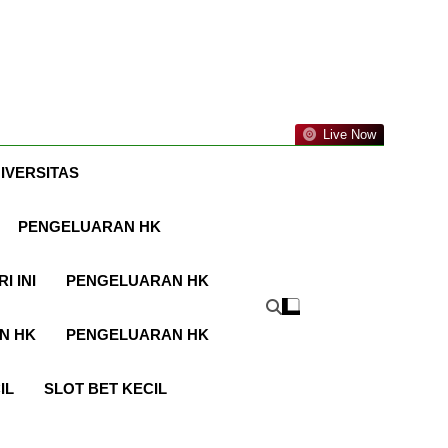
Live Now
IVERSITAS
PENGELUARAN HK
I INI
PENGELUARAN HK
N HK
PENGELUARAN HK
IL
SLOT BET KECIL