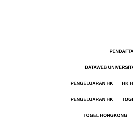
PENDAFT
DATAWEB UNIVERSITA
PENGELUARAN HK
HK H
PENGELUARAN HK
TOG
TOGEL HONGKONG