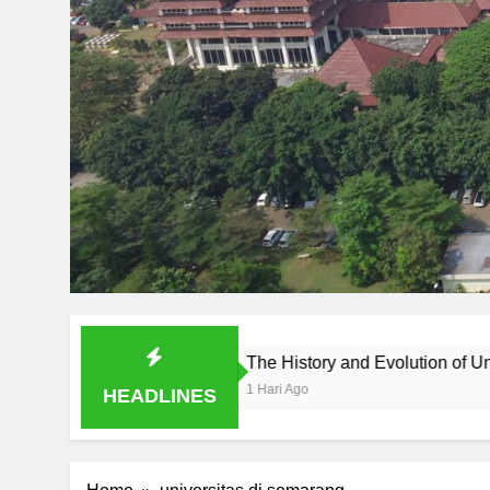
The History and Evolution of Universitas Darma Persad
1 Hari Ago
HEADLINES