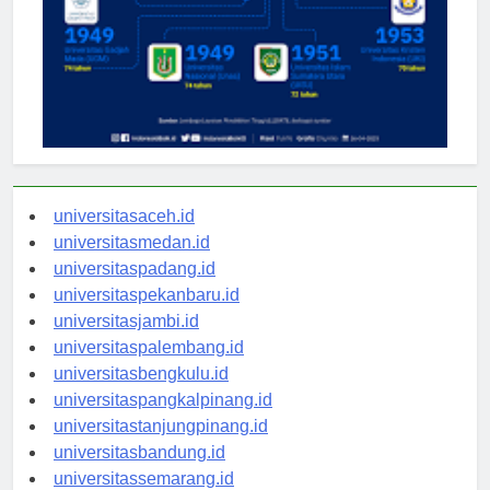
universitasaceh.id
universitasmedan.id
universitaspadang.id
universitaspekanbaru.id
universitasjambi.id
universitaspalembang.id
universitasbengkulu.id
universitaspangkalpinang.id
universitastanjungpinang.id
universitasbandung.id