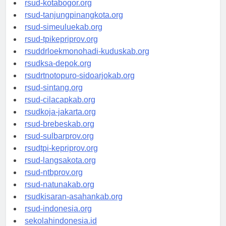
rsud-kotabogor.org
rsud-tanjungpinangkota.org
rsud-simeuluekab.org
rsud-tpikepriprov.org
rsuddrloekmonohadi-kuduskab.org
rsudksa-depok.org
rsudrtnotopuro-sidoarjokab.org
rsud-sintang.org
rsud-cilacapkab.org
rsudkoja-jakarta.org
rsud-brebeskab.org
rsud-sulbarprov.org
rsudtpi-kepriprov.org
rsud-langsakota.org
rsud-ntbprov.org
rsud-natunakab.org
rsudkisaran-asahankab.org
rsud-indonesia.org