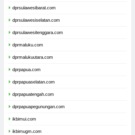
dprsulawesitengah.com
dprsulawesibarat.com
dprsulawesiselatan.com
dprsulawesitenggara.com
dprmaluku.com
dprmalukuutara.com
dprpapua.com
dprpapuaselatan.com
dprpapuatengah.com
dprpapuapegunungan.com
ikbimui.com