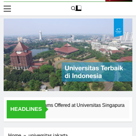
Live Now
 Diverse Programs Offered at Universitas Singapura
The H
HEADLINES
2 Hari