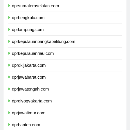
dprsumateraselatan.com
dprbengkulu.com
dprlampung.com
dprkepulauanbangkabelitung.com
dprkepulauanriau.com
dprdkijakarta.com
dprjawabarat.com
dprjawatengah.com
dprdiyogyakarta.com
dprjawatimur.com
dprbanten.com