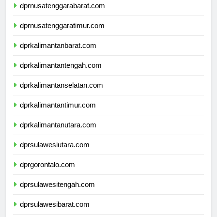
dprnusatenggarabarat.com
dprnusatenggaratimur.com
dprkalimantanbarat.com
dprkalimantantengah.com
dprkalimantanselatan.com
dprkalimantantimur.com
dprkalimantanutara.com
dprsulawesiutara.com
dprgorontalo.com
dprsulawesitengah.com
dprsulawesibarat.com