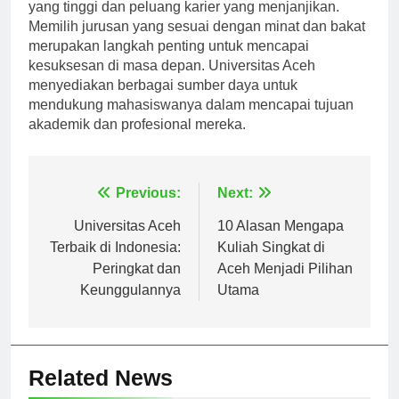
Semua jurusan ini menawarkan kualitas pendidikan
yang tinggi dan peluang karier yang menjanjikan.
Memilih jurusan yang sesuai dengan minat dan bakat
merupakan langkah penting untuk mencapai
kesuksesan di masa depan. Universitas Aceh
menyediakan berbagai sumber daya untuk
mendukung mahasiswanya dalam mencapai tujuan
akademik dan profesional mereka.
Navigasi
Previous:
Next:
pos
Universitas Aceh
10 Alasan Mengapa
Terbaik di Indonesia:
Kuliah Singkat di
Peringkat dan
Aceh Menjadi Pilihan
Keunggulannya
Utama
Related News