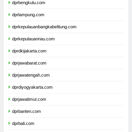
dprbengkulu.com
dprlampung.com
dprkepulauanbangkabelitung.com
dprkepulauanriau.com
dprdkijakarta.com
dprjawabarat.com
dprjawatengah.com
dprdiyogyakarta.com
dprjawatimur.com
dprbanten.com
dprbali.com