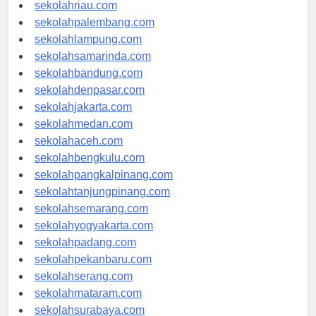
sekolahjambi.com
sekolahriau.com
sekolahpalembang.com
sekolahlampung.com
sekolahsamarinda.com
sekolahbandung.com
sekolahdenpasar.com
sekolahjakarta.com
sekolahmedan.com
sekolahaceh.com
sekolahbengkulu.com
sekolahpangkalpinang.com
sekolahtanjungpinang.com
sekolahsemarang.com
sekolahyogyakarta.com
sekolahpadang.com
sekolahpekanbaru.com
sekolahserang.com
sekolahmataram.com