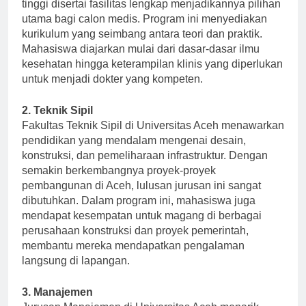
satu jurusan terfavorit. Kualitas pengajaran yang
tinggi disertai fasilitas lengkap menjadikannya pilihan
utama bagi calon medis. Program ini menyediakan
kurikulum yang seimbang antara teori dan praktik.
Mahasiswa diajarkan mulai dari dasar-dasar ilmu
kesehatan hingga keterampilan klinis yang diperlukan
untuk menjadi dokter yang kompeten.
2. Teknik Sipil
Fakultas Teknik Sipil di Universitas Aceh menawarkan
pendidikan yang mendalam mengenai desain,
konstruksi, dan pemeliharaan infrastruktur. Dengan
semakin berkembangnya proyek-proyek
pembangunan di Aceh, lulusan jurusan ini sangat
dibutuhkan. Dalam program ini, mahasiswa juga
mendapat kesempatan untuk magang di berbagai
perusahaan konstruksi dan proyek pemerintah,
membantu mereka mendapatkan pengalaman
langsung di lapangan.
3. Manajemen