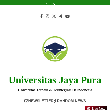
Skip
at
of
Programs
Evolution
at
of
Programs
and
Offered
Universitas
Universitas
Offered
of
Universitas
Universitas
Offered
Evolution
at
to
Ibn
Gajayana
at
Universitas
Ibn
Gajayana
at
of
Universitas
content
Khaldun
Universitas
Darma
Khaldun
Universitas
Universitas
Ibn
Bogor
Singapura
Persada
Bogor
Singapura
Darma
Khaldun
Persada
Bogor
Universitas Jaya Pura
Universitas Terbaik & Terintegrasi Di Indonesia
NEWSLETTER
RANDOM NEWS