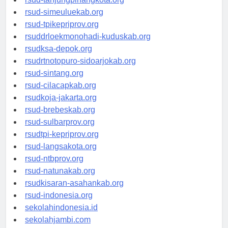
rsud-tanjungpinangkota.org
rsud-simeuluekab.org
rsud-tpikepriprov.org
rsuddrloekmonohadi-kuduskab.org
rsudksa-depok.org
rsudrtnotopuro-sidoarjokab.org
rsud-sintang.org
rsud-cilacapkab.org
rsudkoja-jakarta.org
rsud-brebeskab.org
rsud-sulbarprov.org
rsudtpi-kepriprov.org
rsud-langsakota.org
rsud-ntbprov.org
rsud-natunakab.org
rsudkisaran-asahankab.org
rsud-indonesia.org
sekolahindonesia.id