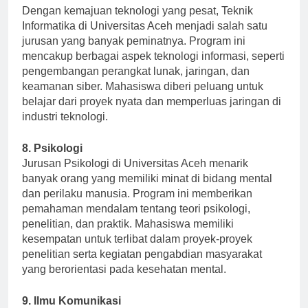
7. Teknik Informatika
Dengan kemajuan teknologi yang pesat, Teknik
Informatika di Universitas Aceh menjadi salah satu
jurusan yang banyak peminatnya. Program ini
mencakup berbagai aspek teknologi informasi, seperti
pengembangan perangkat lunak, jaringan, dan
keamanan siber. Mahasiswa diberi peluang untuk
belajar dari proyek nyata dan memperluas jaringan di
industri teknologi.
8. Psikologi
Jurusan Psikologi di Universitas Aceh menarik
banyak orang yang memiliki minat di bidang mental
dan perilaku manusia. Program ini memberikan
pemahaman mendalam tentang teori psikologi,
penelitian, dan praktik. Mahasiswa memiliki
kesempatan untuk terlibat dalam proyek-proyek
penelitian serta kegiatan pengabdian masyarakat
yang berorientasi pada kesehatan mental.