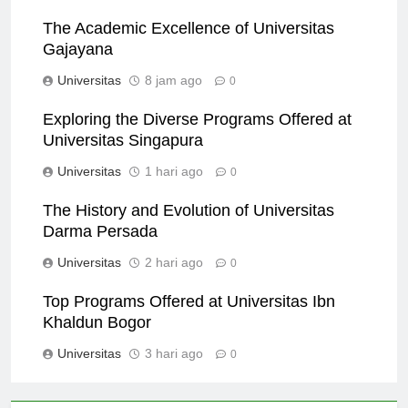
The Academic Excellence of Universitas
Gajayana
Universitas
8 jam ago
0
Exploring the Diverse Programs Offered at
Universitas Singapura
Universitas
1 hari ago
0
The History and Evolution of Universitas
Darma Persada
Universitas
2 hari ago
0
Top Programs Offered at Universitas Ibn
Khaldun Bogor
Universitas
3 hari ago
0