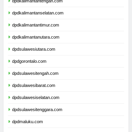
dpdkalimantantengah.com
dpdkalimantanselatan.com
dpdkalimantantimur.com
dpdkalimantanutara.com
dpdsulawesiutara.com
dpdgorontalo.com
dpdsulawesitengah.com
dpdsulawesibarat.com
dpdsulawesiselatan.com
dpdsulawesitenggara.com
dpdmaluku.com