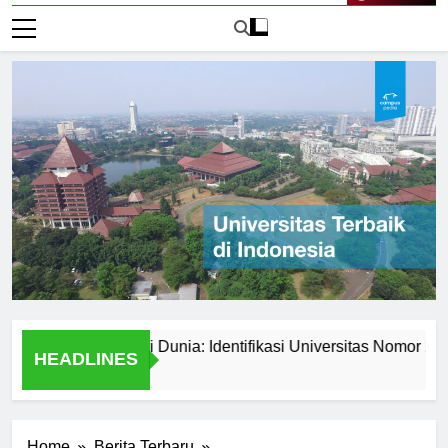
Live Now
itas Terbaik di Dunia: Identifikasi Universitas Nomor 1
U
HEADLINES
1 