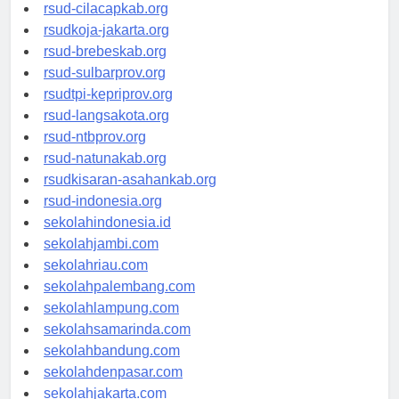
rsud-sintang.org
rsud-cilacapkab.org
rsudkoja-jakarta.org
rsud-brebeskab.org
rsud-sulbarprov.org
rsudtpi-kepriprov.org
rsud-langsakota.org
rsud-ntbprov.org
rsud-natunakab.org
rsudkisaran-asahankab.org
rsud-indonesia.org
sekolahindonesia.id
sekolahjambi.com
sekolahriau.com
sekolahpalembang.com
sekolahlampung.com
sekolahsamarinda.com
sekolahbandung.com
sekolahdenpasar.com