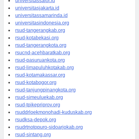
universitassalor.id
universitasjakarta.id
universitassamarinda.id
universitasindonesia.org
rsud-tangerangkab.org
rsud-kotabekasi.org
rsud-tangerangkota.org
rsucnd-acehbaratkab.org
rsud-pasuruankota.org
rsud-limapuluhkotakab.org
rsud-kotamakassar.org
rsud-kotabogor.org
rsud-tanjungpinangkota.org
rsud-simeuluekab.org
rsud-tpikepriprov.org
rsuddrloekmonohadi-kuduskab.org
rsudksa-depok.org
rsudrtnotopuro-sidoarjokab.org