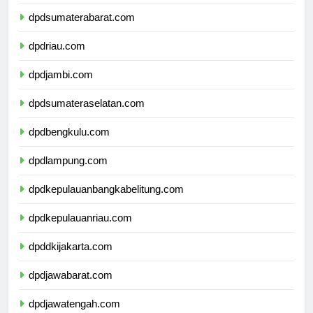
dpdsumaterautara.com
dpdsumaterabarat.com
dpdriau.com
dpdjambi.com
dpdsumateraselatan.com
dpdbengkulu.com
dpdlampung.com
dpdkepulauanbangkabelitung.com
dpdkepulauanriau.com
dpddkijakarta.com
dpdjawabarat.com