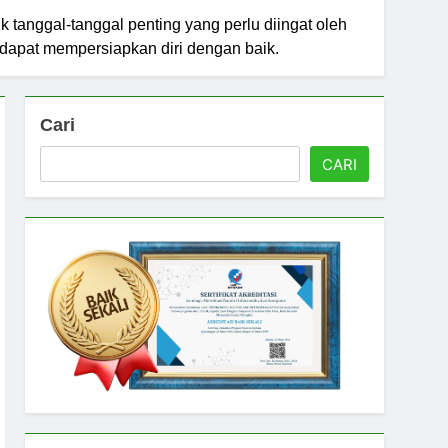
 tanggal-tanggal penting yang perlu diingat oleh
apat mempersiapkan diri dengan baik.
Cari
CARI