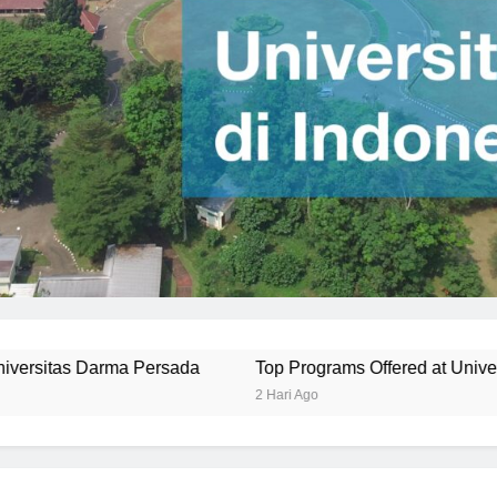
da
Top Programs Offered at Universitas Ibn Khaldun Bogo
2 Hari Ago