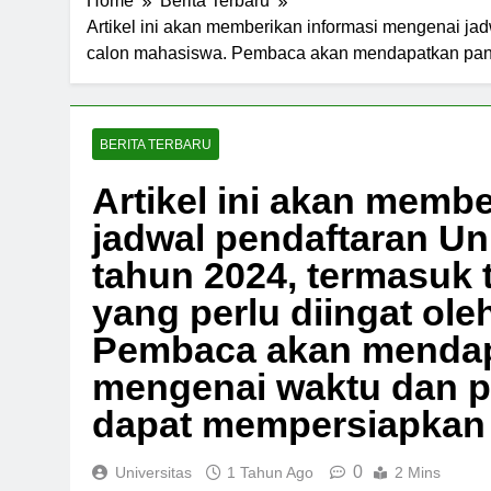
Home
Berita Terbaru
Artikel ini akan memberikan informasi mengenai jad
calon mahasiswa. Pembaca akan mendapatkan pandu
BERITA TERBARU
Artikel ini akan memb
jadwal pendaftaran Un
tahun 2024, termasuk 
yang perlu diingat ol
Pembaca akan mendap
mengenai waktu dan p
dapat mempersiapkan d
0
Universitas
1 Tahun Ago
2 Mins