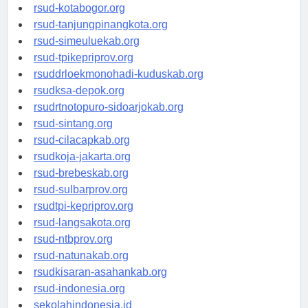
rsud-kotamakassar.org
rsud-kotabogor.org
rsud-tanjungpinangkota.org
rsud-simeuluekab.org
rsud-tpikepriprov.org
rsuddrloekmonohadi-kuduskab.org
rsudksa-depok.org
rsudrtnotopuro-sidoarjokab.org
rsud-sintang.org
rsud-cilacapkab.org
rsudkoja-jakarta.org
rsud-brebeskab.org
rsud-sulbarprov.org
rsudtpi-kepriprov.org
rsud-langsakota.org
rsud-ntbprov.org
rsud-natunakab.org
rsudkisaran-asahankab.org
rsud-indonesia.org