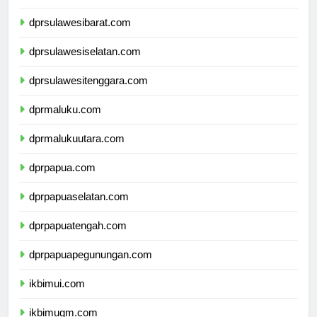
dprsulawesitengah.com
dprsulawesibarat.com
dprsulawesiselatan.com
dprsulawesitenggara.com
dprmaluku.com
dprmalukuutara.com
dprpapua.com
dprpapuaselatan.com
dprpapuatengah.com
dprpapuapegunungan.com
ikbimui.com