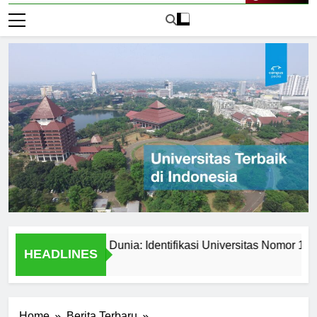
Live Now
itas Terbaik di Dunia: Identifikasi Universitas Nomor 1
Un
HEADLINES
2 