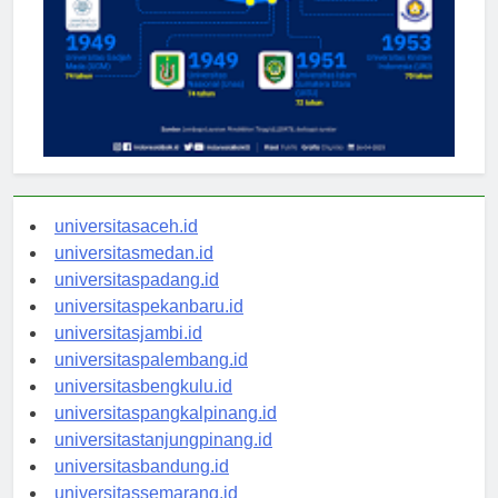
universitasaceh.id
universitasmedan.id
universitaspadang.id
universitaspekanbaru.id
universitasjambi.id
universitaspalembang.id
universitasbengkulu.id
universitaspangkalpinang.id
universitastanjungpinang.id
universitasbandung.id