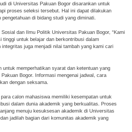
udi di Universitas Pakuan Bogor disarankan untuk
 proses seleksi tersebut. Hal ini dapat dilakukan
pengetahuan di bidang studi yang diminati.
 Sosial dan Ilmu Politik Universitas Pakuan Bogor, “Kami
tinggi untuk belajar dan berkontribusi dalam
tegritas juga menjadi nilai tambah yang kami cari
an untuk memperhatikan syarat dan ketentuan yang
 Pakuan Bogor. Informasi mengenai jadwal, cara
atikan dengan seksama.
 para calon mahasiswa memiliki kesempatan untuk
usi dalam dunia akademik yang berkualitas. Proses
panjang menuju kesuksesan akademik di Universitas
 dan jadilah bagian dari komunitas akademik yang