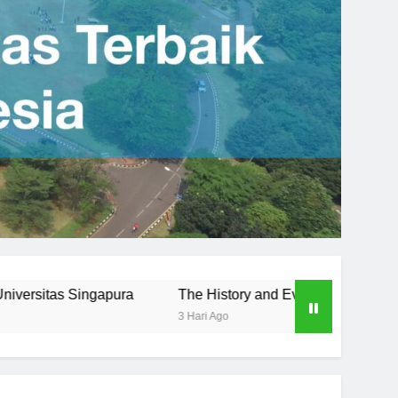
The History and Evolution of Universitas Darma Persada
3 Hari Ago