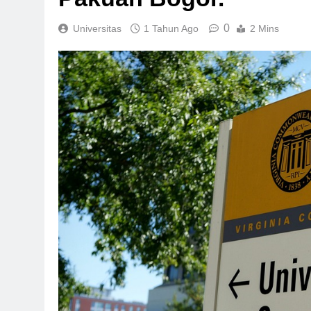
0
Universitas
1 Tahun Ago
2 Mins