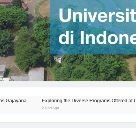
ng the Diverse Programs Offered at Universitas Singapura
o