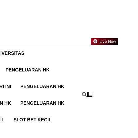
Live Now
IVERSITAS
PENGELUARAN HK
I INI
PENGELUARAN HK
N HK
PENGELUARAN HK
IL
SLOT BET KECIL