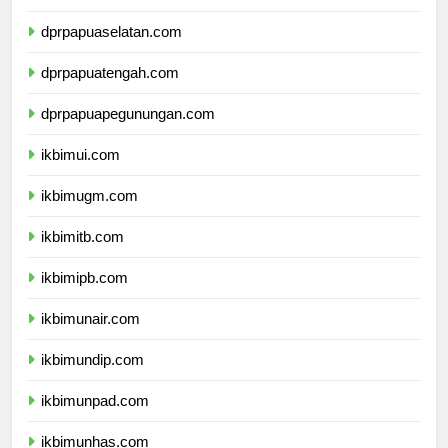
dprpapua.com
dprpapuaselatan.com
dprpapuatengah.com
dprpapuapegunungan.com
ikbimui.com
ikbimugm.com
ikbimitb.com
ikbimipb.com
ikbimunair.com
ikbimundip.com
ikbimunpad.com