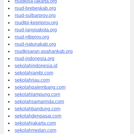
rsudkoja-jakarta.org
rsud-brebeskab.org
rsud-sulbarprov.org
rsudtpi-kepriprov.org
rsud-langsakota.org
rsud-ntbprov.org
rsud-natunakab.org
rsudkisaran-asahankab.org
rsud-indonesia.org
sekolahindonesia.id
sekolahjambi.com
sekolahriau.com
sekolahpalembang.com
sekolahlampung.com
sekolahsamarinda.com
sekolahbandung.com
sekolahdenpasar.com
sekolahjakarta.com