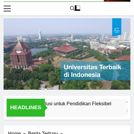
Live Now
erbuka Bali: Solusi untuk Pendidikan Fleksibel
The Acade
HEADLINES
1 Hari Ago