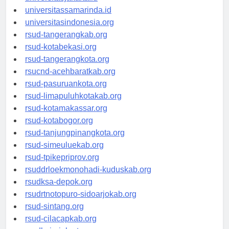
universitasjakarta.id
universitassamarinda.id
universitasindonesia.org
rsud-tangerangkab.org
rsud-kotabekasi.org
rsud-tangerangkota.org
rsucnd-acehbaratkab.org
rsud-pasuruankota.org
rsud-limapuluhkotakab.org
rsud-kotamakassar.org
rsud-kotabogor.org
rsud-tanjungpinangkota.org
rsud-simeuluekab.org
rsud-tpikepriprov.org
rsuddrloekmonohadi-kuduskab.org
rsudksa-depok.org
rsudrtnotopuro-sidoarjokab.org
rsud-sintang.org
rsud-cilacapkab.org