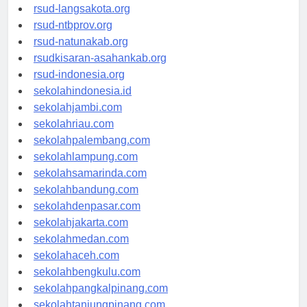
rsudtpi-kepriprov.org
rsud-langsakota.org
rsud-ntbprov.org
rsud-natunakab.org
rsudkisaran-asahankab.org
rsud-indonesia.org
sekolahindonesia.id
sekolahjambi.com
sekolahriau.com
sekolahpalembang.com
sekolahlampung.com
sekolahsamarinda.com
sekolahbandung.com
sekolahdenpasar.com
sekolahjakarta.com
sekolahmedan.com
sekolahaceh.com
sekolahbengkulu.com
sekolahpangkalpinang.com