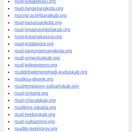
rsud-kotabekasi.org
rsud-tangerangkota.org
rsucnd-acehbaratkab.org
rsud-pasuruankota.org
rsud-limapuluhkotakab.org
rsud-kotamakassar.org
rsud-kotabogor.org
rsud-tanjungpinangkota.org
rsud-simeuluekab.org
rsud-tpikepriprov.org
rsuddrloekmonohadi-kuduskab.org
rsudksa-depok.org
rsudrtnotopuro-sidoarjokab.org
rsud-sintang.org
rsud-cilacapkab.org
rsudkoja-jakarta.org
rsud-brebeskab.org
rsud-sulbarprov.org