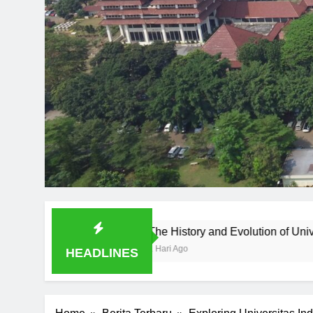
The History and Evolution of Universitas Darma Persad
1 Hari Ago
HEADLINES