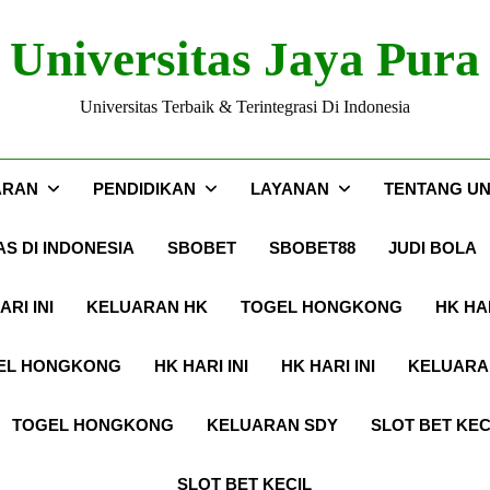
Universitas Jaya Pura
Universitas Terbaik & Terintegrasi Di Indonesia
ARAN
PENDIDIKAN
LAYANAN
TENTANG UN
S DI INDONESIA
SBOBET
SBOBET88
JUDI BOLA
ARI INI
KELUARAN HK
TOGEL HONGKONG
HK HAR
EL HONGKONG
HK HARI INI
HK HARI INI
KELUARA
TOGEL HONGKONG
KELUARAN SDY
SLOT BET KEC
SLOT BET KECIL