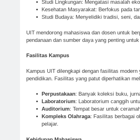
Studi Lingkungan: Mengatasi masalah ekol
Kesehatan Masyarakat: Berfokus pada ta
Studi Budaya: Menyelidiki tradisi, seni, da
UIT mendorong mahasiswa dan dosen untuk berpa
pendanaan dan sumber daya yang penting untuk ko
Fasilitas Kampus
Kampus UIT dilengkapi dengan fasilitas modern
pendidikan. Fasilitas yang patut diperhatikan meli
Perpustakaan
: Banyak koleksi buku, jurn
Laboratorium
: Laboratorium canggih untu
Auditorium
: Tempat besar untuk ceramah
Kompleks Olahraga
: Fasilitas berbagai
pelajar.
Kehidupan Mahasiswa