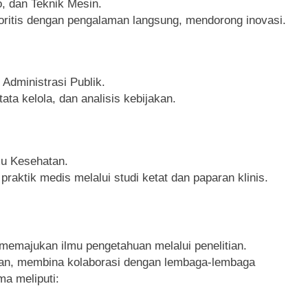
o, dan Teknik Mesin.
ritis dengan pengalaman langsung, mendorong inovasi.
 Administrasi Publik.
ata kelola, dan analisis kebijakan.
u Kesehatan.
aktik medis melalui studi ketat dan paparan klinis.
memajukan ilmu pengetahuan melalui penelitian.
itian, membina kolaborasi dengan lembaga-lembaga
ma meliputi: