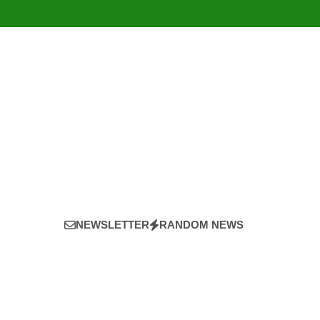
NEWSLETTER
RANDOM NEWS