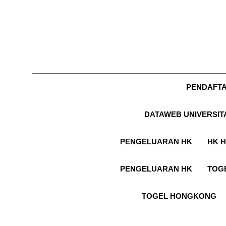
PENDAFT
DATAWEB UNIVERSITA
PENGELUARAN HK
HK H
PENGELUARAN HK
TOG
TOGEL HONGKONG