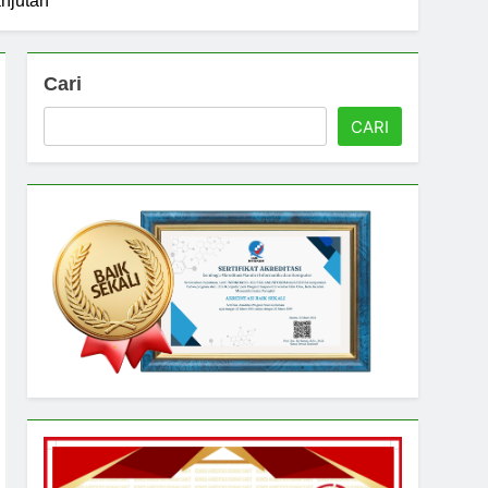
njutan
Cari
CARI