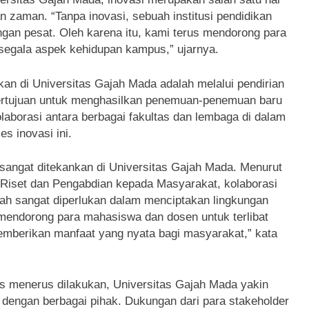
 zaman. “Tanpa inovasi, sebuah institusi pendidikan
an pesat. Oleh karena itu, kami terus mendorong para
 segala aspek kehidupan kampus,” ujarnya.
ukan di Universitas Gajah Mada adalah melalui pendirian
bertujuan untuk menghasilkan penemuan-penemuan baru
laborasi antara berbagai fakultas dan lembaga di dalam
s inovasi ini.
g sangat ditekankan di Universitas Gajah Mada. Menurut
g Riset dan Pengabdian kepada Masyarakat, kolaborasi
ntah sangat diperlukan dalam menciptakan lingkungan
s mendorong para mahasiswa dan dosen untuk terlibat
emberikan manfaat yang nyata bagi masyarakat,” kata
us menerus dilakukan, Universitas Gajah Mada yakin
dengan berbagai pihak. Dukungan dari para stakeholder