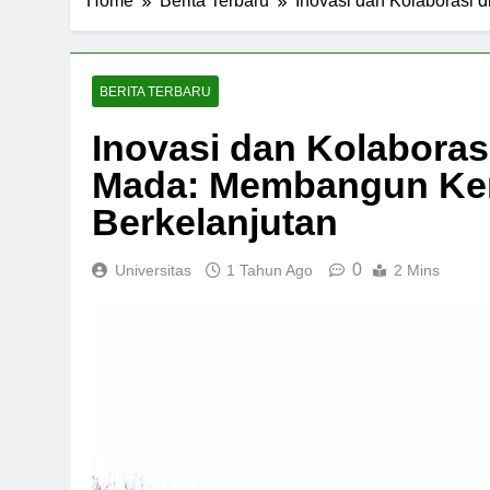
Home
Berita Terbaru
Inovasi dan Kolaborasi 
BERITA TERBARU
Inovasi dan Kolaborasi
Mada: Membangun Kem
Berkelanjutan
0
Universitas
1 Tahun Ago
2 Mins