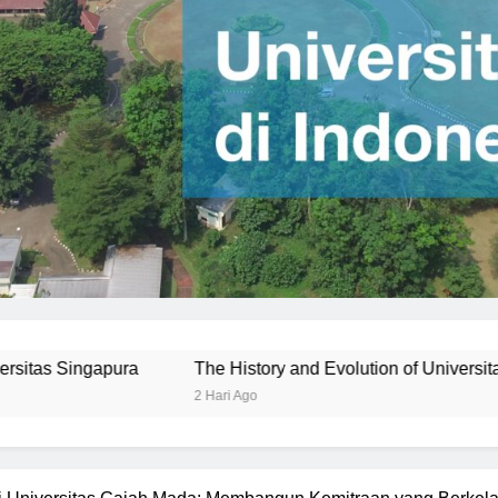
The History and Evolution of Universitas Darma Persada
2 Hari Ago