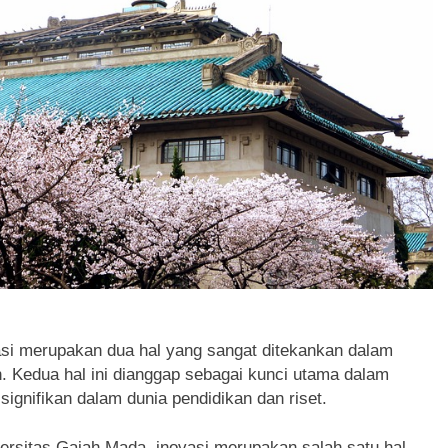
asi merupakan dua hal yang sangat ditekankan dalam
 Kedua hal ini dianggap sebagai kunci utama dalam
gnifikan dalam dunia pendidikan dan riset.
versitas Gajah Mada, inovasi merupakan salah satu hal