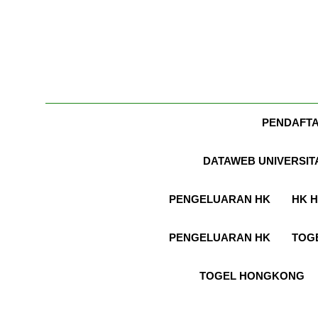
PENDAFT
DATAWEB UNIVERSITA
PENGELUARAN HK
HK H
PENGELUARAN HK
TOG
TOGEL HONGKONG