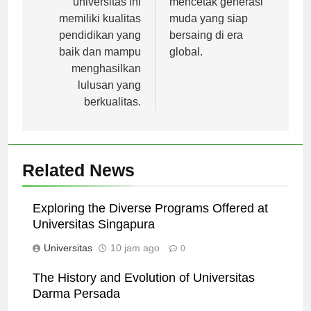
universitas ini
mencetak generasi
memiliki kualitas
muda yang siap
pendidikan yang
bersaing di era
baik dan mampu
global.
menghasilkan
lulusan yang
berkualitas.
Related News
Exploring the Diverse Programs Offered at
Universitas Singapura
Universitas
10 jam ago
0
The History and Evolution of Universitas
Darma Persada