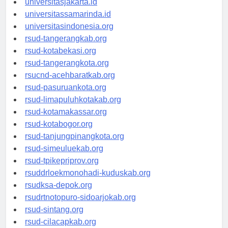
universitasjakarta.id
universitassamarinda.id
universitasindonesia.org
rsud-tangerangkab.org
rsud-kotabekasi.org
rsud-tangerangkota.org
rsucnd-acehbaratkab.org
rsud-pasuruankota.org
rsud-limapuluhkotakab.org
rsud-kotamakassar.org
rsud-kotabogor.org
rsud-tanjungpinangkota.org
rsud-simeuluekab.org
rsud-tpikepriprov.org
rsuddrloekmonohadi-kuduskab.org
rsudksa-depok.org
rsudrtnotopuro-sidoarjokab.org
rsud-sintang.org