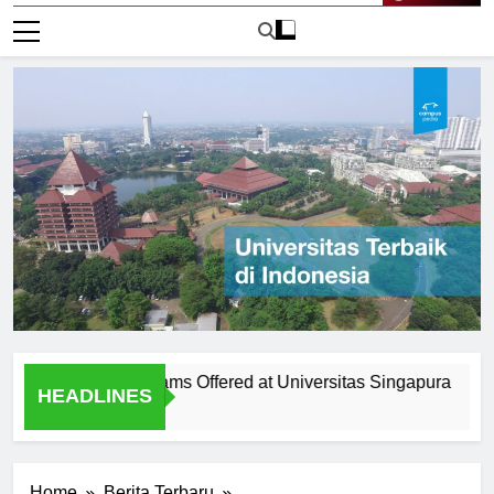
Live Now
 Diverse Programs Offered at Universitas Singapura
The H
HEADLINES
1 Hari