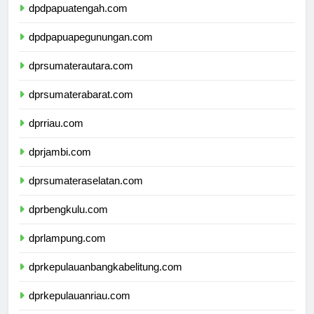
dpdpapuatengah.com
dpdpapuapegunungan.com
dprsumaterautara.com
dprsumaterabarat.com
dprriau.com
dprjambi.com
dprsumateraselatan.com
dprbengkulu.com
dprlampung.com
dprkepulauanbangkabelitung.com
dprkepulauanriau.com