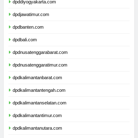
dpddiyogyakarta.com
dpdjawatimur.com
dpdbanten.com
dpdbali.com
dpdnusatenggarabarat.com
dpdnusatenggaratimur.com
dpdkalimantanbarat.com
dpdkalimantantengah.com
dpdkalimantanselatan.com
dpdkalimantantimur.com
dpdkalimantanutara.com