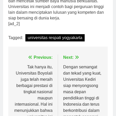
dan mencetak sumber daya manusia berkualitas.
Universitas ini menjadi contoh bagi perguruan tinggi
lain dalam menciptakan lulusan yang kompeten dan
siap bersaing di dunia kerja.
[ad_2]
Tagged:
universitas respati yogyakarta
Navigasi
Previous:
Next:
pos
Tak hanya itu,
Dengan semangat
Universitas Boyolali
dan tekad yang kuat,
juga telah meraih
Universitas Kediri
berbagai prestasi di
siap menyongsong
tingkat nasional
masa depan
maupun
pendidikan tinggi di
internasional. Hal ini
Indonesia dan terus
menunjukkan bahwa
berkontribusi dalam