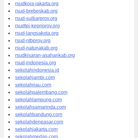
rsud-cilacapkab.org
rsudkoja-jakarta.org
rsud-brebeskab.org
rsud-sulbarprov.org
rsudtpi-kepriprov.org
rsud-langsakota.org
rsud-ntbprov.org
rsud-natunakab.org
rsudkisaran-asahankab.org
rsud-indonesia.org
sekolahindonesia.id
sekolahjambi.com
sekolahriau.com
sekolahpalembang.com
sekolahlampung.com
sekolahsamarinda.com
sekolahbandung.com
sekolahdenpasar.com
sekolahjakarta.com