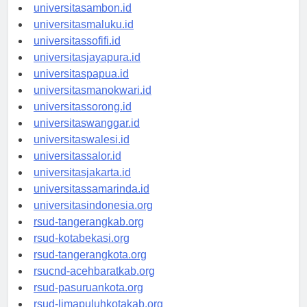
universitasmamuju.id
universitasambon.id
universitasmaluku.id
universitassofifi.id
universitasjayapura.id
universitaspapua.id
universitasmanokwari.id
universitassorong.id
universitaswanggar.id
universitaswalesi.id
universitassalor.id
universitasjakarta.id
universitassamarinda.id
universitasindonesia.org
rsud-tangerangkab.org
rsud-kotabekasi.org
rsud-tangerangkota.org
rsucnd-acehbaratkab.org
rsud-pasuruankota.org