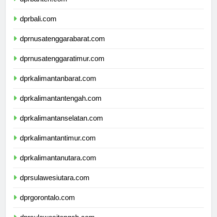
dprbanten.com
dprbali.com
dprnusatenggarabarat.com
dprnusatenggaratimur.com
dprkalimantanbarat.com
dprkalimantantengah.com
dprkalimantanselatan.com
dprkalimantantimur.com
dprkalimantanutara.com
dprsulawesiutara.com
dprgorontalo.com