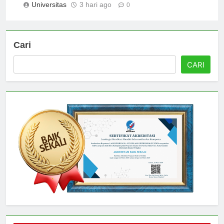
Universitas
3 hari ago
0
Cari
CARI