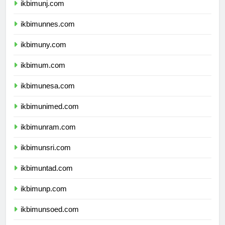
ikbimunj.com
ikbimunnes.com
ikbimuny.com
ikbimum.com
ikbimunesa.com
ikbimunimed.com
ikbimunram.com
ikbimunsri.com
ikbimuntad.com
ikbimunp.com
ikbimunsoed.com