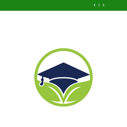
Top
Panduan
Biaya
Diverse
and
Offered
Biaya
Diverse
and
Programs
Lengkap
Universitas
Programs
Evolution
at
Universitas
Programs
Evolution
Offered
Biaya
Terbuka
Offered
of
Universitas
Terbuka
Offered
of
at
Universitas
untuk
at
Universitas
Ibn
untuk
at
Universitas
Universitas
Terbuka
Karyawan
Universitas
Darma
Khaldun
Karyawan
Universitas
Darma
Ibn
untuk
Singapura
Persada
Bogor
Singapura
Persada
Khaldun
Karyawan
Bogor