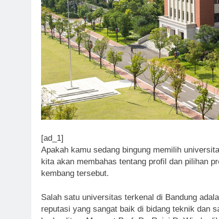
[ad_1]
Apakah kamu sedang bingung memilih universitas
kita akan membahas tentang profil dan pilihan pr
kembang tersebut.
Salah satu universitas terkenal di Bandung adala
reputasi yang sangat baik di bidang teknik dan