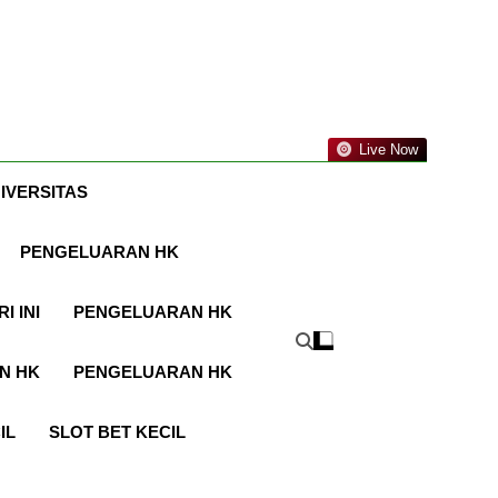
Live Now
IVERSITAS
PENGELUARAN HK
I INI
PENGELUARAN HK
N HK
PENGELUARAN HK
IL
SLOT BET KECIL