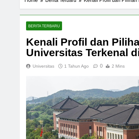
Home
Berita Terbaru
Kenali Profil dan Piliha
BERITA TERBARU
Kenali Profil dan Pili
Universitas Terkenal 
0
Universitas
1 Tahun Ago
2 Mins