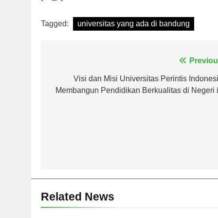
Tagged:
universitas yang ada di bandung
Navigasi
Previou
pos
Visi dan Misi Universitas Perintis Indonesi
Membangun Pendidikan Berkualitas di Negeri i
Related News