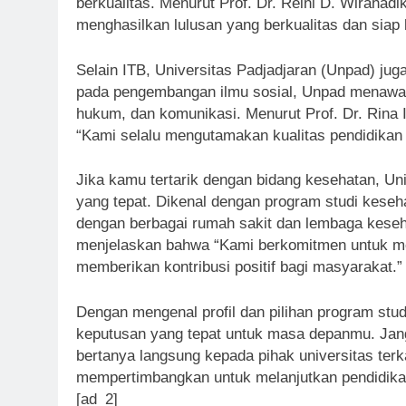
berkualitas. Menurut Prof. Dr. Reini D. Wiraha
menghasilkan lulusan yang berkualitas dan siap b
Selain ITB, Universitas Padjadjaran (Unpad) jug
pada pengembangan ilmu sosial, Unpad menawar
hukum, dan komunikasi. Menurut Prof. Dr. Rina 
“Kami selalu mengutamakan kualitas pendidikan 
Jika kamu tertarik dengan bidang kesehatan, Uni
yang tepat. Dikenal dengan program studi kese
dengan berbagai rumah sakit dan lembaga keseh
menjelaskan bahwa “Kami berkomitmen untuk me
memberikan kontribusi positif bagi masyarakat.”
Dengan mengenal profil dan pilihan program stud
keputusan yang tepat untuk masa depanmu. Janga
bertanya langsung kepada pihak universitas terk
mempertimbangkan untuk melanjutkan pendidikan
[ad_2]