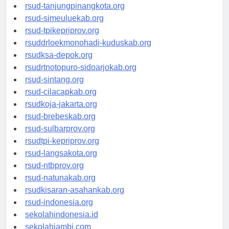
rsud-kotabogor.org
rsud-tanjungpinangkota.org
rsud-simeuluekab.org
rsud-tpikepriprov.org
rsuddrloekmonohadi-kuduskab.org
rsudksa-depok.org
rsudrtnotopuro-sidoarjokab.org
rsud-sintang.org
rsud-cilacapkab.org
rsudkoja-jakarta.org
rsud-brebeskab.org
rsud-sulbarprov.org
rsudtpi-kepriprov.org
rsud-langsakota.org
rsud-ntbprov.org
rsud-natunakab.org
rsudkisaran-asahankab.org
rsud-indonesia.org
sekolahindonesia.id