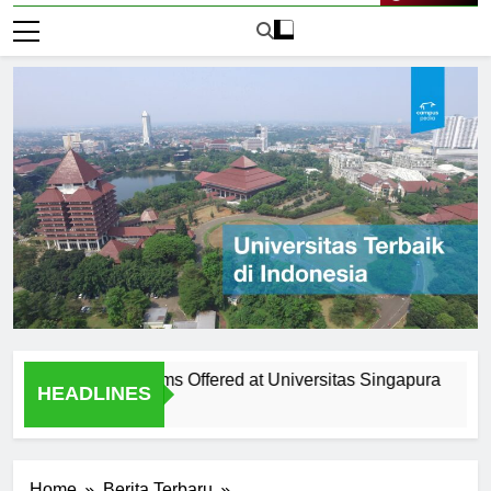
Live Now
 Diverse Programs Offered at Universitas Singapura
The 
HEADLINES
1 Hari