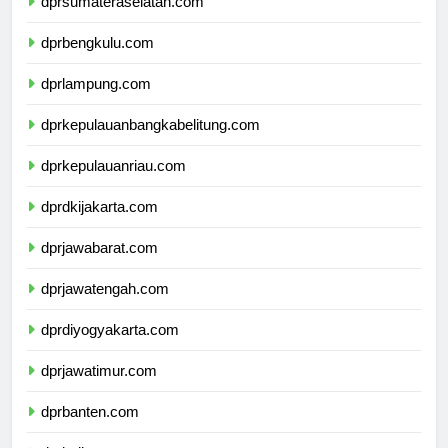
dprsumateraselatan.com
dprbengkulu.com
dprlampung.com
dprkepulauanbangkabelitung.com
dprkepulauanriau.com
dprdkijakarta.com
dprjawabarat.com
dprjawatengah.com
dprdiyogyakarta.com
dprjawatimur.com
dprbanten.com