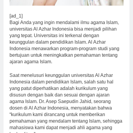
[ad_1]
Bagi Anda yang ingin mendalami ilmu agama Islam,
universitas Al Azhar Indonesia bisa menjadi pilihan
yang tepat. Universitas ini terkenal dengan
keunggulan dalam pendidikan Islam. Al Azhar
Indonesia menawarkan program-program studi yang
bertujuan untuk meningkatkan pemahaman tentang
ajaran agama Islam.
Saat menelusuri keunggulan universitas Al Azhar
Indonesia dalam pendidikan Islam, salah satu hal
yang patut diperhatikan adalah kurikulum yang
disusun dengan baik dan sesuai dengan ajaran
agama Islam. Dr. Asep Saepudin Jahid, seorang
dosen di Al Azhar Indonesia, menyatakan bahwa
“kurikulum kami dirancang untuk memberikan
pemahaman yang mendalam tentang Islam, sehingga
mahasiswa kami dapat menjadi ahli agama yang