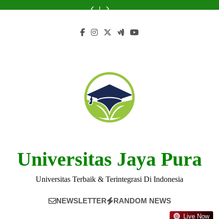
Skip
at
of
Programs
Evolution
at
of
Programs
and
Offered
Universitas
Universitas
Offered
of
Universitas
Universitas
Offered
Evolution
at
to
Ibn
Gajayana
at
Universitas
Ibn
Gajayana
at
of
Universitas
content
Khaldun
Universitas
Darma
Khaldun
Universitas
Universitas
Ibn
Bogor
Singapura
Persada
Bogor
Singapura
Darma
Khaldun
Persada
Bogor
Universitas Jaya Pura
Universitas Terbaik & Terintegrasi Di Indonesia
NEWSLETTER
RANDOM NEWS