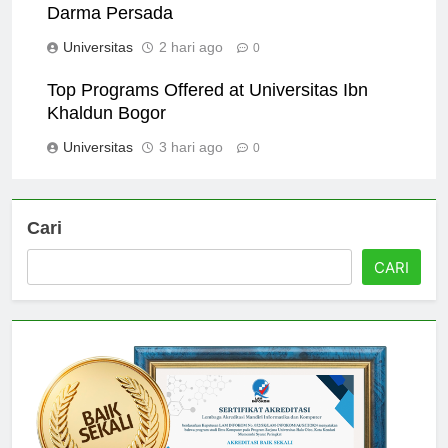
The History and Evolution of Universitas
Darma Persada
Universitas
2 hari ago
0
Top Programs Offered at Universitas Ibn
Khaldun Bogor
Universitas
3 hari ago
0
Cari
CARI