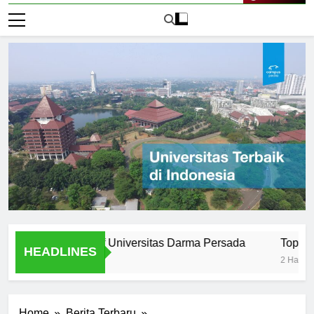
Live Now
nd Evolution of Universitas Darma Persada
Top Programs 
HEADLINES
2 Hari Ago