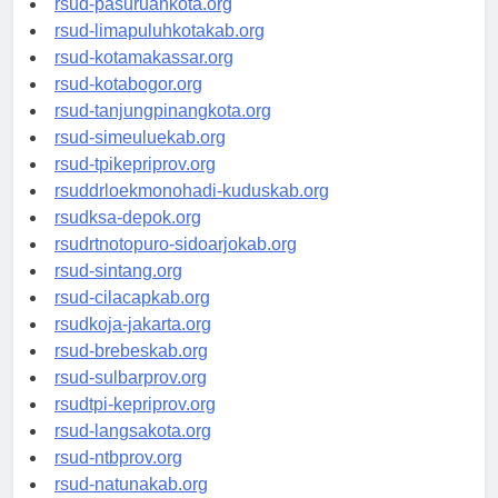
rsud-pasuruankota.org
rsud-limapuluhkotakab.org
rsud-kotamakassar.org
rsud-kotabogor.org
rsud-tanjungpinangkota.org
rsud-simeuluekab.org
rsud-tpikepriprov.org
rsuddrloekmonohadi-kuduskab.org
rsudksa-depok.org
rsudrtnotopuro-sidoarjokab.org
rsud-sintang.org
rsud-cilacapkab.org
rsudkoja-jakarta.org
rsud-brebeskab.org
rsud-sulbarprov.org
rsudtpi-kepriprov.org
rsud-langsakota.org
rsud-ntbprov.org