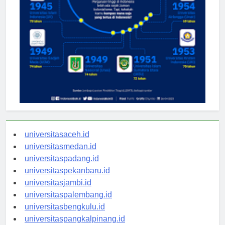
universitasaceh.id
universitasmedan.id
universitaspadang.id
universitaspekanbaru.id
universitasjambi.id
universitaspalembang.id
universitasbengkulu.id