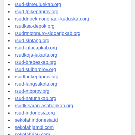
rsud-tanjungpinangkota.org
rsud-simeuluekab.org
rsud-tpikepriprov.org
rsuddrloekmonohadi-kuduskab.org
rsudksa-depok.org
rsudrtnotopuro-sidoarjokab.org
rsud-sintang.org
rsud-cilacapkab.org
rsudkoja-jakarta.org
rsud-brebeskab.org
rsud-sulbarprov.org
rsudtpi-kepriprov.org
rsud-langsakota.org
rsud-ntbprov.org
rsud-natunakab.org
rsudkisaran-asahankab.org
rsud-indonesia.org
sekolahindonesia.id
sekolahjambi.com