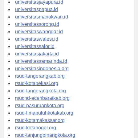
universitassofifi.id
universitasjayapura.id
universitaspapua.id
universitasmanokwari.id
universitassorong.id
universitaswanggar.id
universitaswalesi.id
universitassalor.id
universitasjakarta.id
universitassamarinda.id
universitasindonesia.org
rsud-tangerangkab.org
rsud-kotabekasi.org
rsud-tangerangkota.org
rsucnd-acehbaratkab.org
rsud-pasuruankota.org
rsud-limapuluhkotakab.org
rsud-kotamakassar.org
rsud-kotabogor.org