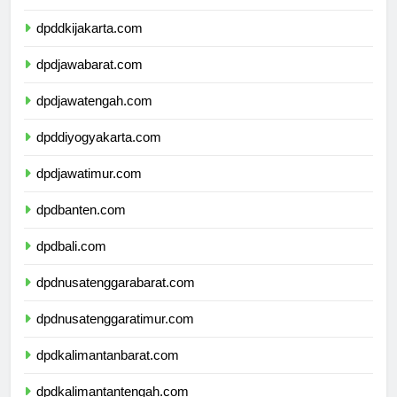
dpdkepulauanriau.com
dpddkijakarta.com
dpdjawabarat.com
dpdjawatengah.com
dpddiyogyakarta.com
dpdjawatimur.com
dpdbanten.com
dpdbali.com
dpdnusatenggarabarat.com
dpdnusatenggaratimur.com
dpdkalimantanbarat.com