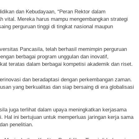
didikan dan Kebudayaan, “Peran Rektor dalam
tlah vital. Mereka harus mampu mengembangkan strategi
ng perguruan tinggi di tingkat nasional maupun
versitas Pancasila, telah berhasil memimpin perguruan
Dengan berbagai program unggulan dan inovatif,
kat teratas dalam berbagai kompetisi akademik dan riset.
 berinovasi dan beradaptasi dengan perkembangan zaman.
san yang berkualitas dan siap bersaing di era globalisasi
sila juga terlihat dalam upaya meningkatkan kerjasama
. Hal ini bertujuan untuk memperluas jaringan kerja sama
an penelitian.