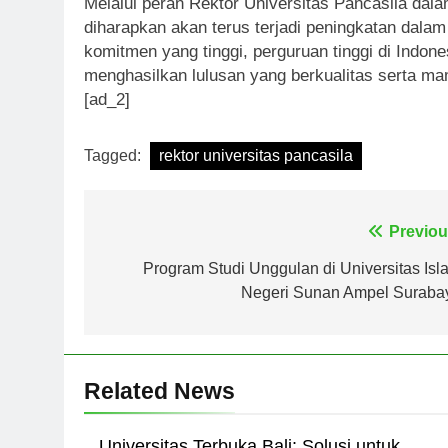
Melalui peran Rektor Universitas Pancasila dala
diharapkan akan terus terjadi peningkatan dalam
komitmen yang tinggi, perguruan tinggi di Indon
menghasilkan lulusan yang berkualitas serta mam
[ad_2]
Tagged:
rektor universitas pancasila
Navigasi
Previou
pos
Program Studi Unggulan di Universitas Isl
Negeri Sunan Ampel Suraba
Related News
Universitas Terbuka Bali: Solusi untuk