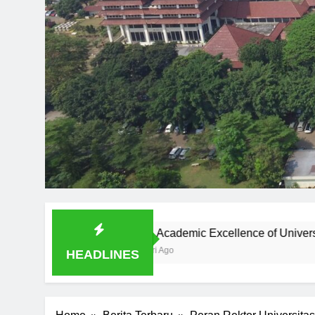
The Academic Excellence of Universitas Gajayana
Expl
2 Hari Ago
3 Har
HEADLINES