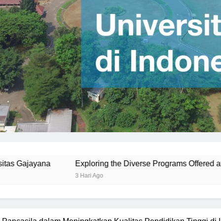
oring the Diverse Programs Offered at Universitas Singapura
i Ago