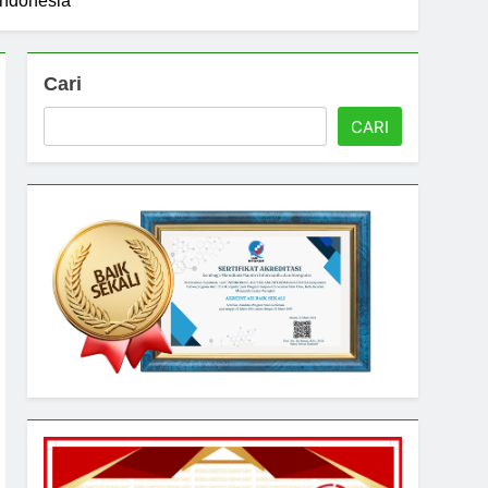
Indonesia
Cari
CARI