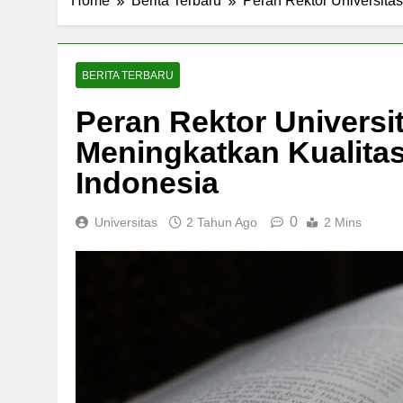
Home
Berita Terbaru
Peran Rektor Universita
BERITA TERBARU
Peran Rektor Universi
Meningkatkan Kualitas
Indonesia
0
Universitas
2 Tahun Ago
2 Mins