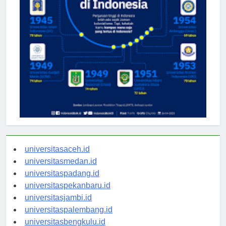
universitasaceh.id
universitasmedan.id
universitaspadang.id
universitaspekanbaru.id
universitasjambi.id
universitaspalembang.id