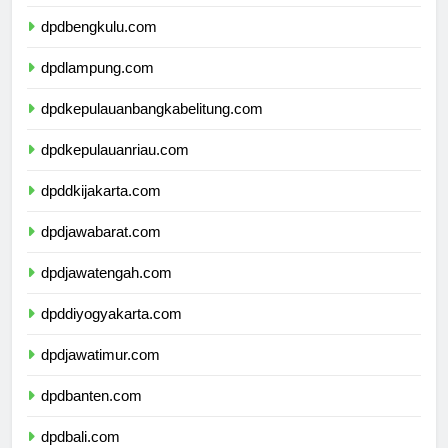
dpdsumateraselatan.com
dpdbengkulu.com
dpdlampung.com
dpdkepulauanbangkabelitung.com
dpdkepulauanriau.com
dpddkijakarta.com
dpdjawabarat.com
dpdjawatengah.com
dpddiyogyakarta.com
dpdjawatimur.com
dpdbanten.com