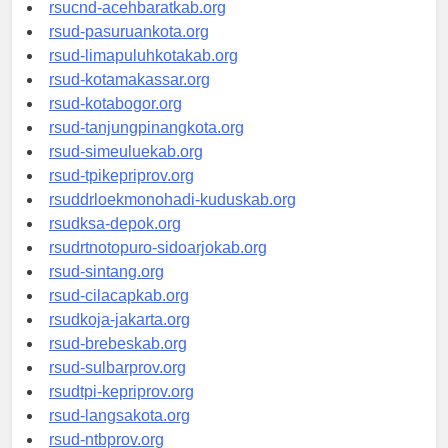
rsud-tangerangkota.org
rsucnd-acehbaratkab.org
rsud-pasuruankota.org
rsud-limapuluhkotakab.org
rsud-kotamakassar.org
rsud-kotabogor.org
rsud-tanjungpinangkota.org
rsud-simeuluekab.org
rsud-tpikepriprov.org
rsuddrloekmonohadi-kuduskab.org
rsudksa-depok.org
rsudrtnotopuro-sidoarjokab.org
rsud-sintang.org
rsud-cilacapkab.org
rsudkoja-jakarta.org
rsud-brebeskab.org
rsud-sulbarprov.org
rsudtpi-kepriprov.org
rsud-langsakota.org