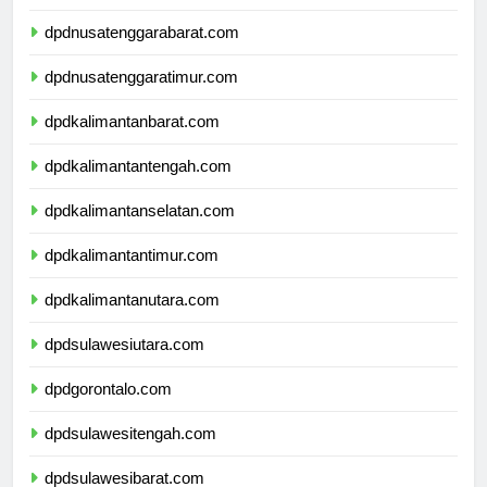
dpdbali.com
dpdnusatenggarabarat.com
dpdnusatenggaratimur.com
dpdkalimantanbarat.com
dpdkalimantantengah.com
dpdkalimantanselatan.com
dpdkalimantantimur.com
dpdkalimantanutara.com
dpdsulawesiutara.com
dpdgorontalo.com
dpdsulawesitengah.com