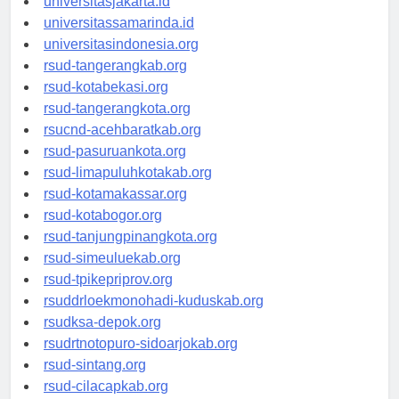
universitasjakarta.id
universitassamarinda.id
universitasindonesia.org
rsud-tangerangkab.org
rsud-kotabekasi.org
rsud-tangerangkota.org
rsucnd-acehbaratkab.org
rsud-pasuruankota.org
rsud-limapuluhkotakab.org
rsud-kotamakassar.org
rsud-kotabogor.org
rsud-tanjungpinangkota.org
rsud-simeuluekab.org
rsud-tpikepriprov.org
rsuddrloekmonohadi-kuduskab.org
rsudksa-depok.org
rsudrtnotopuro-sidoarjokab.org
rsud-sintang.org