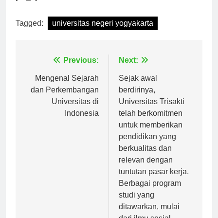
[ad_2]
Tagged:
universitas negeri yogyakarta
Navigasi
Previous:
Next:
pos
Mengenal Sejarah
Sejak awal
dan Perkembangan
berdirinya,
Universitas di
Universitas Trisakti
Indonesia
telah berkomitmen
untuk memberikan
pendidikan yang
berkualitas dan
relevan dengan
tuntutan pasar kerja.
Berbagai program
studi yang
ditawarkan, mulai