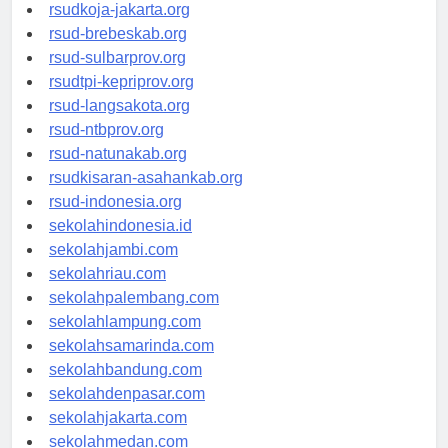
rsud-cilacapkab.org
rsudkoja-jakarta.org
rsud-brebeskab.org
rsud-sulbarprov.org
rsudtpi-kepriprov.org
rsud-langsakota.org
rsud-ntbprov.org
rsud-natunakab.org
rsudkisaran-asahankab.org
rsud-indonesia.org
sekolahindonesia.id
sekolahjambi.com
sekolahriau.com
sekolahpalembang.com
sekolahlampung.com
sekolahsamarinda.com
sekolahbandung.com
sekolahdenpasar.com
sekolahjakarta.com