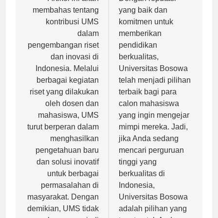
pos
Artikel ini akan
Dengan reputasi
membahas tentang
yang baik dan
kontribusi UMS
komitmen untuk
dalam
memberikan
pengembangan riset
pendidikan
dan inovasi di
berkualitas,
Indonesia. Melalui
Universitas Bosowa
berbagai kegiatan
telah menjadi pilihan
riset yang dilakukan
terbaik bagi para
oleh dosen dan
calon mahasiswa
mahasiswa, UMS
yang ingin mengejar
turut berperan dalam
mimpi mereka. Jadi,
menghasilkan
jika Anda sedang
pengetahuan baru
mencari perguruan
dan solusi inovatif
tinggi yang
untuk berbagai
berkualitas di
permasalahan di
Indonesia,
masyarakat. Dengan
Universitas Bosowa
demikian, UMS tidak
adalah pilihan yang