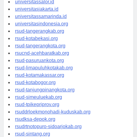
universitassalor.id
universitasjakarta.id
universitassamarinda.id
universitasindonesia.org
rsud-tangerangkab.org
rsud-kotabekasi.org
rsud-tangerangkota.org
rsucnd-acehbaratkab.org
rsud-pasuruankota.org
rsud-limapuluhkotakab.org
rsud-kotamakassar.org
rsud-kotabogor.org
rsud-tanjungpinangkota.org
rsud-simeuluekab.org
rsud-tpikepriprov.org
rsuddrloekmonohadi-kuduskab.org
rsudksa-depok.org
rsudrtnotopuro-sidoarjokab.org