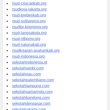
rsud-sintang.org
rsud-cilacapkab.org
rsudkoja-jakarta.org
rsud-brebeskab.org
rsud-sulbarprov.org
rsudtpi-kepriprov.org
rsud-langsakota.org
rsud-ntbprov.org
rsud-natunakab.org
rsudkisaran-asahankab.org
rsud-indonesia.org
sekolahindonesia.id
sekolahjambi.com
sekolahriau.com
sekolahpalembang.com
sekolahlampung.com
sekolahsamarinda.com
sekolahbandung.com
sekolahdenpasar.com