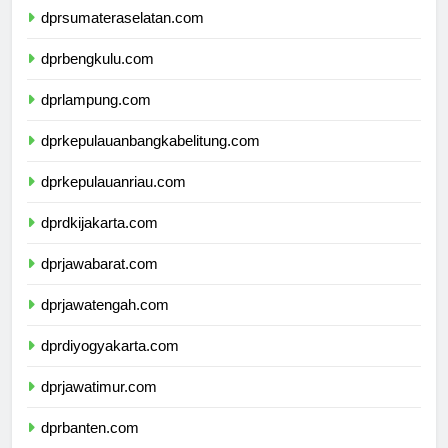
dprsumateraselatan.com
dprbengkulu.com
dprlampung.com
dprkepulauanbangkabelitung.com
dprkepulauanriau.com
dprdkijakarta.com
dprjawabarat.com
dprjawatengah.com
dprdiyogyakarta.com
dprjawatimur.com
dprbanten.com