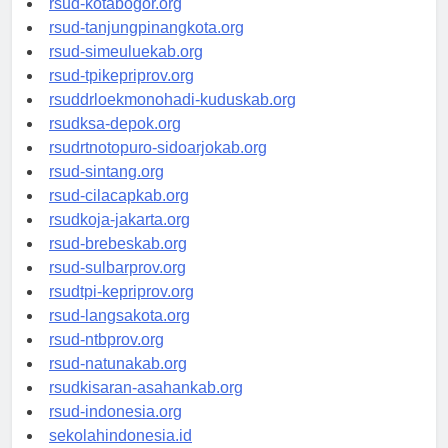
rsud-kotabogor.org
rsud-tanjungpinangkota.org
rsud-simeuluekab.org
rsud-tpikepriprov.org
rsuddrloekmonohadi-kuduskab.org
rsudksa-depok.org
rsudrtnotopuro-sidoarjokab.org
rsud-sintang.org
rsud-cilacapkab.org
rsudkoja-jakarta.org
rsud-brebeskab.org
rsud-sulbarprov.org
rsudtpi-kepriprov.org
rsud-langsakota.org
rsud-ntbprov.org
rsud-natunakab.org
rsudkisaran-asahankab.org
rsud-indonesia.org