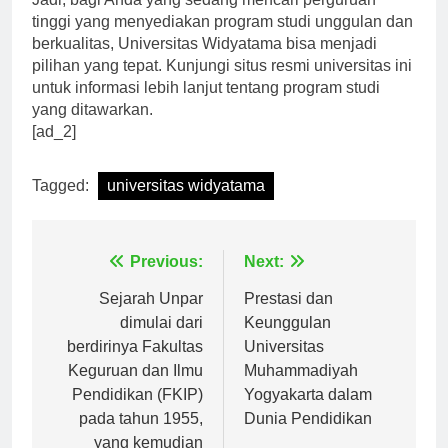
Jadi, bagi Anda yang sedang mencari perguruan
tinggi yang menyediakan program studi unggulan dan
berkualitas, Universitas Widyatama bisa menjadi
pilihan yang tepat. Kunjungi situs resmi universitas ini
untuk informasi lebih lanjut tentang program studi
yang ditawarkan.
[ad_2]
Tagged:
universitas widyatama
Navigasi
Previous:
Next:
pos
Sejarah Unpar
Prestasi dan
dimulai dari
Keunggulan
berdirinya Fakultas
Universitas
Keguruan dan Ilmu
Muhammadiyah
Pendidikan (FKIP)
Yogyakarta dalam
pada tahun 1955,
Dunia Pendidikan