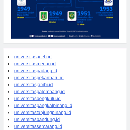
universitasaceh.id
universitasmedan.id
universitaspadang.id
universitaspekanbaru.id
universitasjambi.id
universitaspalembang.id
universitasbengkulu.id
universitaspangkalpinang.id
universitastanjungpinang.id
universitasbandung.id