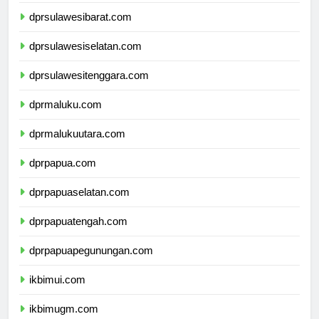
dprsulawesitengah.com
dprsulawesibarat.com
dprsulawesiselatan.com
dprsulawesitenggara.com
dprmaluku.com
dprmalukuutara.com
dprpapua.com
dprpapuaselatan.com
dprpapuatengah.com
dprpapuapegunungan.com
ikbimui.com