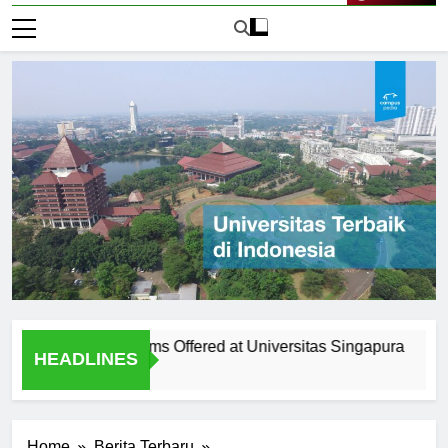
Live Now
Diverse Programs Offered at Universitas Singapura
The H
HEADLINES
1 Hari 