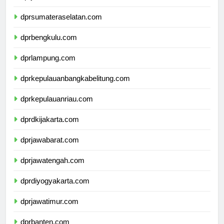
dprjambi.com
dprsumateraselatan.com
dprbengkulu.com
dprlampung.com
dprkepulauanbangkabelitung.com
dprkepulauanriau.com
dprdkijakarta.com
dprjawabarat.com
dprjawatengah.com
dprdiyogyakarta.com
dprjawatimur.com