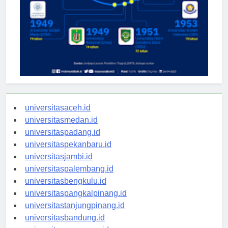
universitasaceh.id
universitasmedan.id
universitaspadang.id
universitaspekanbaru.id
universitasjambi.id
universitaspalembang.id
universitasbengkulu.id
universitaspangkalpinang.id
universitastanjungpinang.id
universitasbandung.id