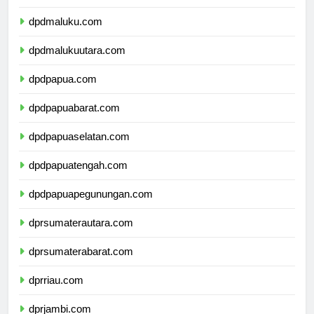
dpdsulawesitenggara.com
dpdmaluku.com
dpdmalukuutara.com
dpdpapua.com
dpdpapuabarat.com
dpdpapuaselatan.com
dpdpapuatengah.com
dpdpapuapegunungan.com
dprsumaterautara.com
dprsumaterabarat.com
dprriau.com