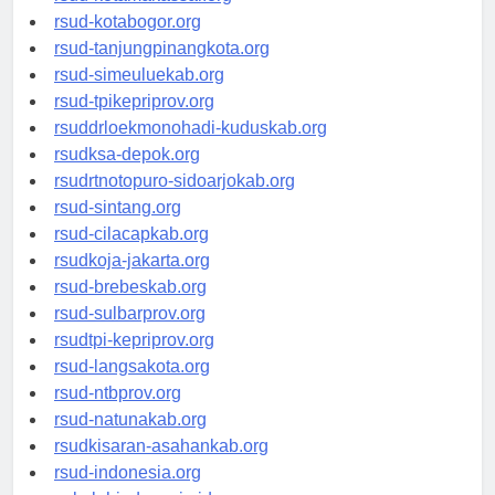
rsud-kotamakassar.org
rsud-kotabogor.org
rsud-tanjungpinangkota.org
rsud-simeuluekab.org
rsud-tpikepriprov.org
rsuddrloekmonohadi-kuduskab.org
rsudksa-depok.org
rsudrtnotopuro-sidoarjokab.org
rsud-sintang.org
rsud-cilacapkab.org
rsudkoja-jakarta.org
rsud-brebeskab.org
rsud-sulbarprov.org
rsudtpi-kepriprov.org
rsud-langsakota.org
rsud-ntbprov.org
rsud-natunakab.org
rsudkisaran-asahankab.org
rsud-indonesia.org