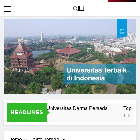
Live Now
d Evolution of Universitas Darma Persada
Top Programs 
HEADLINES
1 Hari Ago