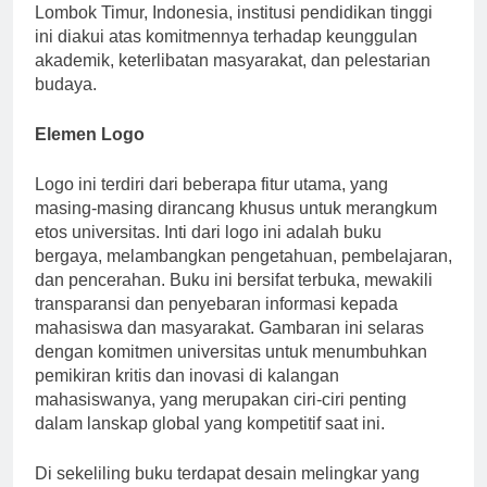
identitas, misi, dan nilai-nilai universitas. Terletak di
Lombok Timur, Indonesia, institusi pendidikan tinggi
ini diakui atas komitmennya terhadap keunggulan
akademik, keterlibatan masyarakat, dan pelestarian
budaya.
Elemen Logo
Logo ini terdiri dari beberapa fitur utama, yang
masing-masing dirancang khusus untuk merangkum
etos universitas. Inti dari logo ini adalah buku
bergaya, melambangkan pengetahuan, pembelajaran,
dan pencerahan. Buku ini bersifat terbuka, mewakili
transparansi dan penyebaran informasi kepada
mahasiswa dan masyarakat. Gambaran ini selaras
dengan komitmen universitas untuk menumbuhkan
pemikiran kritis dan inovasi di kalangan
mahasiswanya, yang merupakan ciri-ciri penting
dalam lanskap global yang kompetitif saat ini.