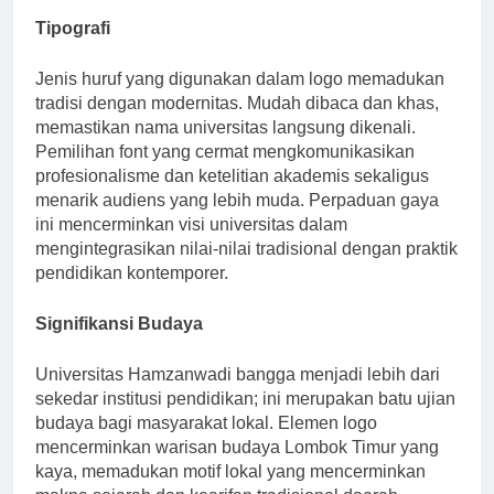
Tipografi
Jenis huruf yang digunakan dalam logo memadukan
tradisi dengan modernitas. Mudah dibaca dan khas,
memastikan nama universitas langsung dikenali.
Pemilihan font yang cermat mengkomunikasikan
profesionalisme dan ketelitian akademis sekaligus
menarik audiens yang lebih muda. Perpaduan gaya
ini mencerminkan visi universitas dalam
mengintegrasikan nilai-nilai tradisional dengan praktik
pendidikan kontemporer.
Signifikansi Budaya
Universitas Hamzanwadi bangga menjadi lebih dari
sekedar institusi pendidikan; ini merupakan batu ujian
budaya bagi masyarakat lokal. Elemen logo
mencerminkan warisan budaya Lombok Timur yang
kaya, memadukan motif lokal yang mencerminkan