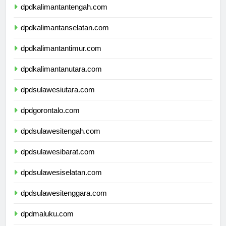
dpdkalimantantengah.com
dpdkalimantanselatan.com
dpdkalimantantimur.com
dpdkalimantanutara.com
dpdsulawesiutara.com
dpdgorontalo.com
dpdsulawesitengah.com
dpdsulawesibarat.com
dpdsulawesiselatan.com
dpdsulawesitenggara.com
dpdmaluku.com