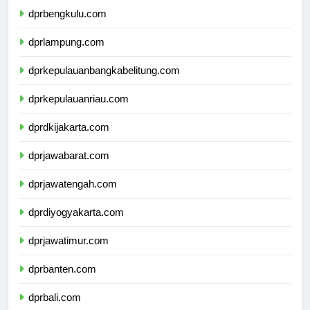
dprbengkulu.com
dprlampung.com
dprkepulauanbangkabelitung.com
dprkepulauanriau.com
dprdkijakarta.com
dprjawabarat.com
dprjawatengah.com
dprdiyogyakarta.com
dprjawatimur.com
dprbanten.com
dprbali.com