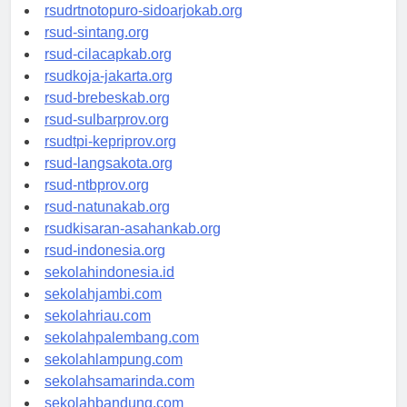
rsudksa-depok.org
rsudrtnotopuro-sidoarjokab.org
rsud-sintang.org
rsud-cilacapkab.org
rsudkoja-jakarta.org
rsud-brebeskab.org
rsud-sulbarprov.org
rsudtpi-kepriprov.org
rsud-langsakota.org
rsud-ntbprov.org
rsud-natunakab.org
rsudkisaran-asahankab.org
rsud-indonesia.org
sekolahindonesia.id
sekolahjambi.com
sekolahriau.com
sekolahpalembang.com
sekolahlampung.com
sekolahsamarinda.com