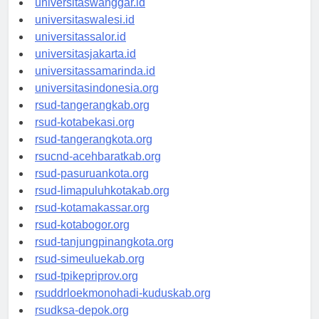
universitaswanggar.id
universitaswalesi.id
universitassalor.id
universitasjakarta.id
universitassamarinda.id
universitasindonesia.org
rsud-tangerangkab.org
rsud-kotabekasi.org
rsud-tangerangkota.org
rsucnd-acehbaratkab.org
rsud-pasuruankota.org
rsud-limapuluhkotakab.org
rsud-kotamakassar.org
rsud-kotabogor.org
rsud-tanjungpinangkota.org
rsud-simeuluekab.org
rsud-tpikepriprov.org
rsuddrloekmonohadi-kuduskab.org