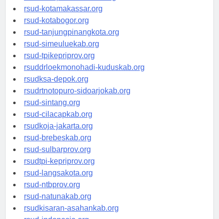
rsud-limapuluhkotakab.org
rsud-kotamakassar.org
rsud-kotabogor.org
rsud-tanjungpinangkota.org
rsud-simeuluekab.org
rsud-tpikepriprov.org
rsuddrloekmonohadi-kuduskab.org
rsudksa-depok.org
rsudrtnotopuro-sidoarjokab.org
rsud-sintang.org
rsud-cilacapkab.org
rsudkoja-jakarta.org
rsud-brebeskab.org
rsud-sulbarprov.org
rsudtpi-kepriprov.org
rsud-langsakota.org
rsud-ntbprov.org
rsud-natunakab.org
rsudkisaran-asahankab.org