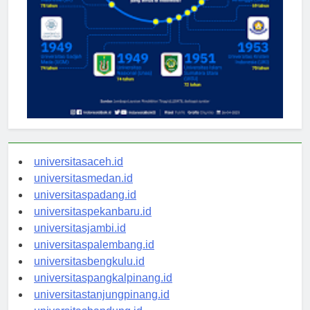
universitasaceh.id
universitasmedan.id
universitaspadang.id
universitaspekanbaru.id
universitasjambi.id
universitaspalembang.id
universitasbengkulu.id
universitaspangkalpinang.id
universitastanjungpinang.id