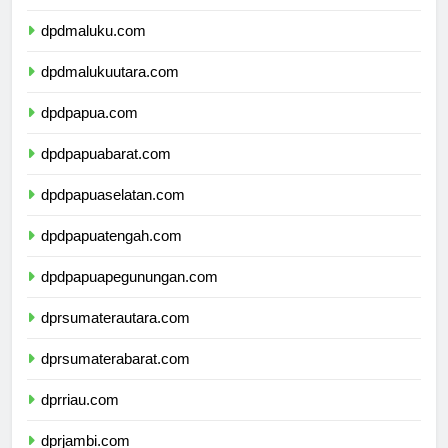
dpdsulawesitenggara.com
dpdmaluku.com
dpdmalukuutara.com
dpdpapua.com
dpdpapuabarat.com
dpdpapuaselatan.com
dpdpapuatengah.com
dpdpapuapegunungan.com
dprsumaterautara.com
dprsumaterabarat.com
dprriau.com