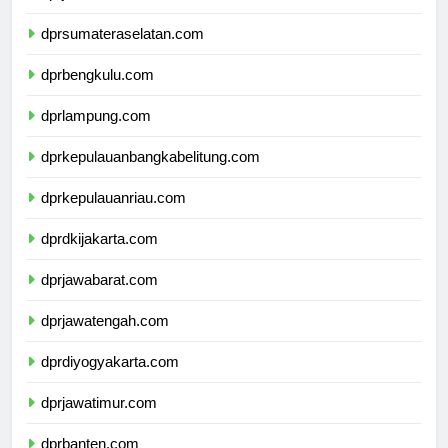
dprjambi.com
dprsumateraselatan.com
dprbengkulu.com
dprlampung.com
dprkepulauanbangkabelitung.com
dprkepulauanriau.com
dprdkijakarta.com
dprjawabarat.com
dprjawatengah.com
dprdiyogyakarta.com
dprjawatimur.com