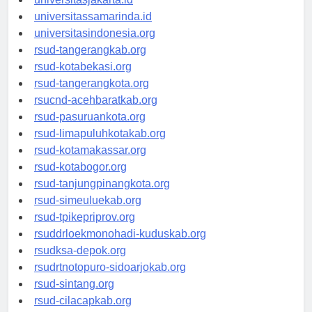
universitasjakarta.id
universitassamarinda.id
universitasindonesia.org
rsud-tangerangkab.org
rsud-kotabekasi.org
rsud-tangerangkota.org
rsucnd-acehbaratkab.org
rsud-pasuruankota.org
rsud-limapuluhkotakab.org
rsud-kotamakassar.org
rsud-kotabogor.org
rsud-tanjungpinangkota.org
rsud-simeuluekab.org
rsud-tpikepriprov.org
rsuddrloekmonohadi-kuduskab.org
rsudksa-depok.org
rsudrtnotopuro-sidoarjokab.org
rsud-sintang.org