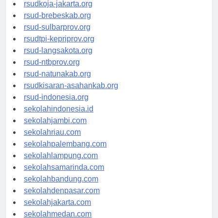
rsud-cilacapkab.org
rsudkoja-jakarta.org
rsud-brebeskab.org
rsud-sulbarprov.org
rsudtpi-kepriprov.org
rsud-langsakota.org
rsud-ntbprov.org
rsud-natunakab.org
rsudkisaran-asahankab.org
rsud-indonesia.org
sekolahindonesia.id
sekolahjambi.com
sekolahriau.com
sekolahpalembang.com
sekolahlampung.com
sekolahsamarinda.com
sekolahbandung.com
sekolahdenpasar.com
sekolahjakarta.com