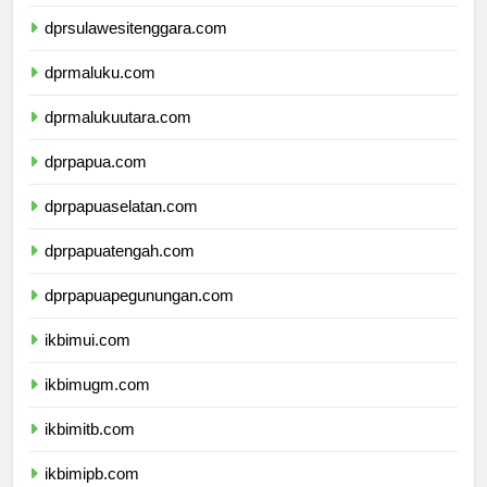
dprsulawesiselatan.com
dprsulawesitenggara.com
dprmaluku.com
dprmalukuutara.com
dprpapua.com
dprpapuaselatan.com
dprpapuatengah.com
dprpapuapegunungan.com
ikbimui.com
ikbimugm.com
ikbimitb.com