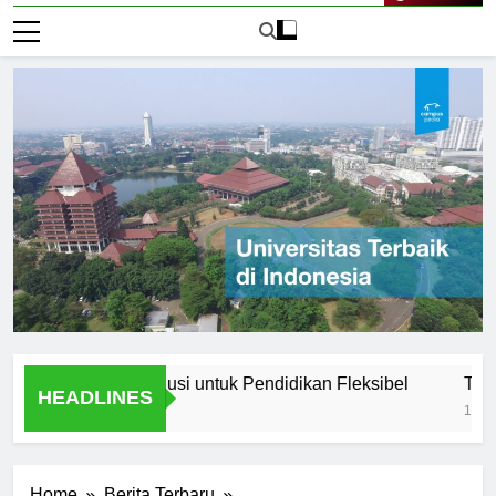
Live Now
rbuka Bali: Solusi untuk Pendidikan Fleksibel
The Academ
HEADLINES
1 Hari Ago