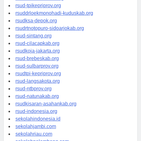
rsud-simeuluekab.org
rsud-tpikepriprov.org
rsuddrloekmonohadi-kuduskab.org
rsudksa-depok.org
rsudrtnotopuro-sidoarjokab.org
rsud-sintang.org
rsud-cilacapkab.org
rsudkoja-jakarta.org
rsud-brebeskab.org
rsud-sulbarprov.org
rsudtpi-kepriprov.org
rsud-langsakota.org
rsud-ntbprov.org
rsud-natunakab.org
rsudkisaran-asahankab.org
rsud-indonesia.org
sekolahindonesia.id
sekolahjambi.com
sekolahriau.com