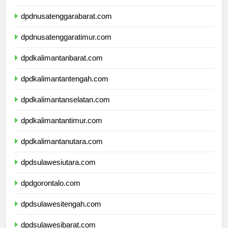
dpdbali.com
dpdnusatenggarabarat.com
dpdnusatenggaratimur.com
dpdkalimantanbarat.com
dpdkalimantantengah.com
dpdkalimantanselatan.com
dpdkalimantantimur.com
dpdkalimantanutara.com
dpdsulawesiutara.com
dpdgorontalo.com
dpdsulawesitengah.com