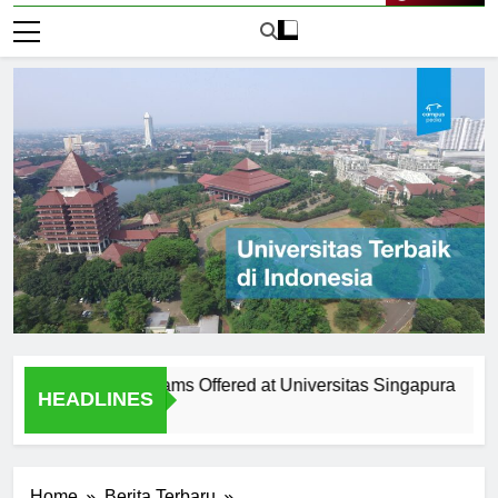
Live Now
 Diverse Programs Offered at Universitas Singapura
The H
HEADLINES
1 Hari