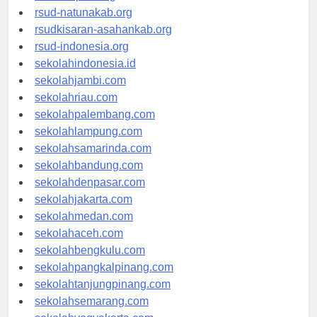
rsud-ntbprov.org
rsud-natunakab.org
rsudkisaran-asahankab.org
rsud-indonesia.org
sekolahindonesia.id
sekolahjambi.com
sekolahriau.com
sekolahpalembang.com
sekolahlampung.com
sekolahsamarinda.com
sekolahbandung.com
sekolahdenpasar.com
sekolahjakarta.com
sekolahmedan.com
sekolahaceh.com
sekolahbengkulu.com
sekolahpangkalpinang.com
sekolahtanjungpinang.com
sekolahsemarang.com