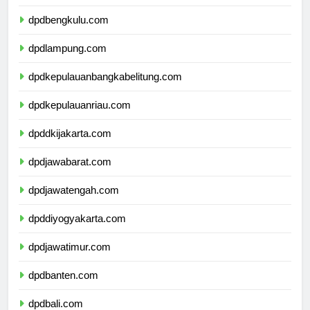
dpdsumateraselatan.com
dpdbengkulu.com
dpdlampung.com
dpdkepulauanbangkabelitung.com
dpdkepulauanriau.com
dpddkijakarta.com
dpdjawabarat.com
dpdjawatengah.com
dpddiyogyakarta.com
dpdjawatimur.com
dpdbanten.com