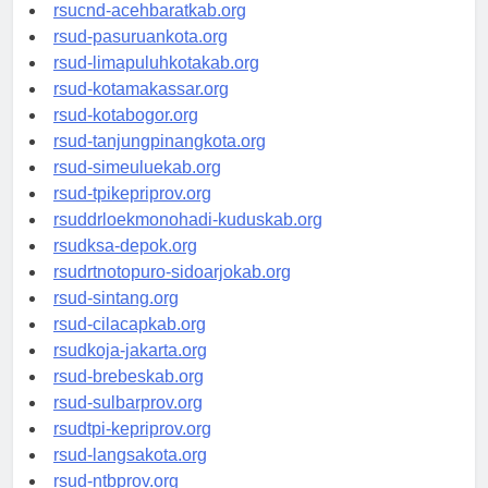
rsud-tangerangkota.org
rsucnd-acehbaratkab.org
rsud-pasuruankota.org
rsud-limapuluhkotakab.org
rsud-kotamakassar.org
rsud-kotabogor.org
rsud-tanjungpinangkota.org
rsud-simeuluekab.org
rsud-tpikepriprov.org
rsuddrloekmonohadi-kuduskab.org
rsudksa-depok.org
rsudrtnotopuro-sidoarjokab.org
rsud-sintang.org
rsud-cilacapkab.org
rsudkoja-jakarta.org
rsud-brebeskab.org
rsud-sulbarprov.org
rsudtpi-kepriprov.org
rsud-langsakota.org