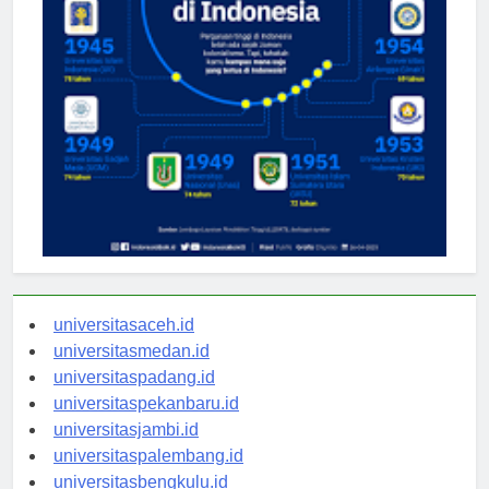
universitasaceh.id
universitasmedan.id
universitaspadang.id
universitaspekanbaru.id
universitasjambi.id
universitaspalembang.id