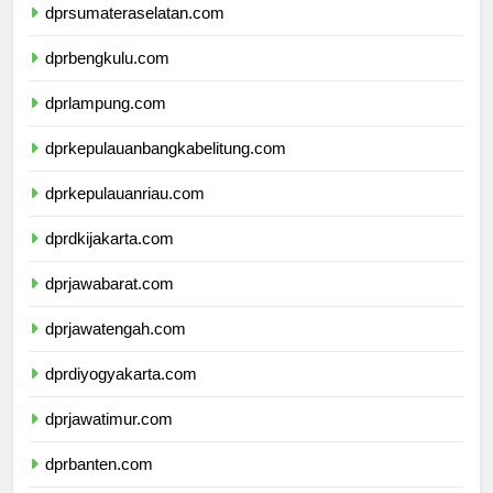
dprsumateraselatan.com
dprbengkulu.com
dprlampung.com
dprkepulauanbangkabelitung.com
dprkepulauanriau.com
dprdkijakarta.com
dprjawabarat.com
dprjawatengah.com
dprdiyogyakarta.com
dprjawatimur.com
dprbanten.com