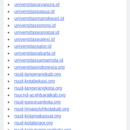
universitassofifi.id
universitasjayapura.id
universitaspapua.id
universitasmanokwari.id
universitassorong.id
universitaswanggar.id
universitaswalesi.id
universitassalor.id
universitasjakarta.id
universitassamarinda.id
universitasindonesia.org
rsud-tangerangkab.org
rsud-kotabekasi.org
rsud-tangerangkota.org
rsucnd-acehbaratkab.org
rsud-pasuruankota.org
rsud-limapuluhkotakab.org
rsud-kotamakassar.org
rsud-kotabogor.org