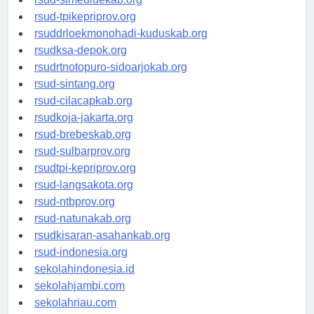
rsud-simeuluekab.org
rsud-tpikepriprov.org
rsuddrloekmonohadi-kuduskab.org
rsudksa-depok.org
rsudrtnotopuro-sidoarjokab.org
rsud-sintang.org
rsud-cilacapkab.org
rsudkoja-jakarta.org
rsud-brebeskab.org
rsud-sulbarprov.org
rsudtpi-kepriprov.org
rsud-langsakota.org
rsud-ntbprov.org
rsud-natunakab.org
rsudkisaran-asahankab.org
rsud-indonesia.org
sekolahindonesia.id
sekolahjambi.com