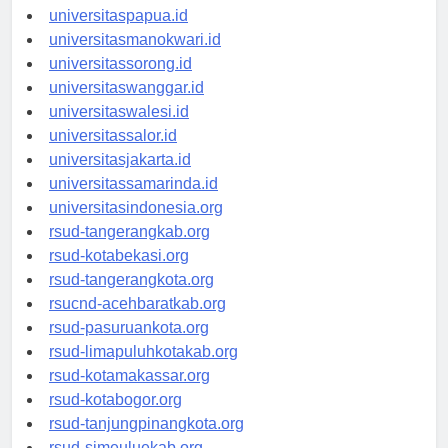
universitasjayapura.id
universitaspapua.id
universitasmanokwari.id
universitassorong.id
universitaswanggar.id
universitaswalesi.id
universitassalor.id
universitasjakarta.id
universitassamarinda.id
universitasindonesia.org
rsud-tangerangkab.org
rsud-kotabekasi.org
rsud-tangerangkota.org
rsucnd-acehbaratkab.org
rsud-pasuruankota.org
rsud-limapuluhkotakab.org
rsud-kotamakassar.org
rsud-kotabogor.org
rsud-tanjungpinangkota.org