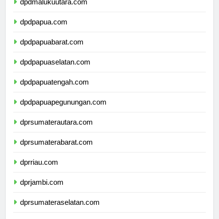
dpdmalukuutara.com
dpdpapua.com
dpdpapuabarat.com
dpdpapuaselatan.com
dpdpapuatengah.com
dpdpapuapegunungan.com
dprsumaterautara.com
dprsumaterabarat.com
dprriau.com
dprjambi.com
dprsumateraselatan.com