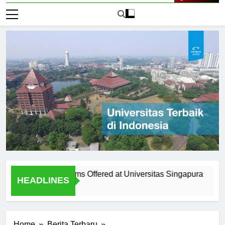
Live Now
Diverse Programs Offered at Universitas Singapura
The Hi
HEADLINES
2 Hari 